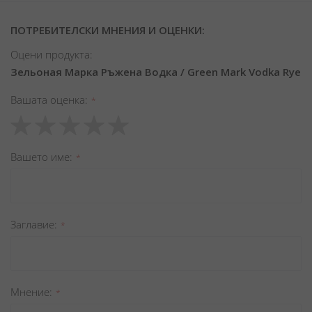
ПОТРЕБИТЕЛСКИ МНЕНИЯ И ОЦЕНКИ:
Оцени продукта:
Зельоная Марка Ръжена Водка / Green Mark Vodka Rye
Вашата оценка
1
2
3
4
5
star
stars
stars
stars
stars
Вашето име
Заглавиe
Мнение