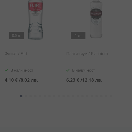
0.5 л.
1 л.
В
Флирт / Flirt
Платиниум / Platinium
V
В наличност
В наличност
С
3
4,10 €
/
8,02 лв.
6,23 €
/
12,18 лв.
ц
3