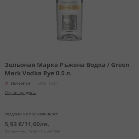
Преминете
към
Зельоная Марка Ръжена Водка / Green
началото
Mark Vodka Rye 0.5 л.
на
галерия
Изчерпан
SKU
1537
със
Оцени продукта
снимки
Уведоми ме при наличност
5,93 €
/
11,60лв.
Валутен курс: 1 EUR = 1.95583 BGN