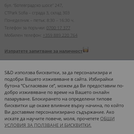
бул. “Ботевградско шосе” 247,
CTPark Sofia – сграда 3, склад 303
Понеделник – петък: 8:30 – 16:30 ч.
Телефон за поръчки:
0700 17 377
Мобилен телефон:
+359 889 220 764
Изпратете запитване за наличност
Начини на плащане:
S&D използва бисквитки, за да персонализира и
подобри Вашето изживяване в сайта. Избирайки
бутона “Съгласявам се”, можем да Ви предоставим по-
добро изживяване по време на Вашето онлайн
пазаруване. Блокирането на определени типове
Доставка до адрес с:
бисквитки ще окаже влияние върху начина, по който
Ви доставяме персонализирано съдържание. Ако
 или 
наш транспорт
искате да научите повече, моля, прочетете
ОБЩИ
УСЛОВИЯ ЗА ПОЛЗВАНЕ И БИСКВИТКИ.
Последвайте ни: