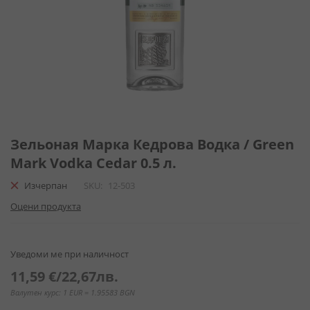
Преминете
към
Зельоная Марка Кедрова Водка / Green
началото
Mark Vodka Cedar 0.5 л.
на
галерия
Изчерпан
SKU
12-503
със
Оцени продукта
снимки
Уведоми ме при наличност
11,59 €
/
22,67лв.
Валутен курс: 1 EUR = 1.95583 BGN