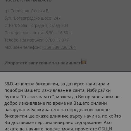
ПОСЕТЕТЕ НИ НА МЯСТО
гр. София, жк. Левски В,
бул. “Ботевградско шосе” 247,
CTPark Sofia – сграда 3, склад 303
Понеделник – петък: 8:30 – 16:30 ч.
Телефон за поръчки:
0700 17 377
Мобилен телефон:
+359 889 220 764
Изпратете запитване за наличност
Начини на плащане:
S&D използва бисквитки, за да персонализира и
подобри Вашето изживяване в сайта. Избирайки
бутона “Съгласявам се”, можем да Ви предоставим по-
добро изживяване по време на Вашето онлайн
пазаруване. Блокирането на определени типове
Доставка до адрес с:
бисквитки ще окаже влияние върху начина, по който
Ви доставяме персонализирано съдържание. Ако
 или 
наш транспорт
искате да научите повече, моля, прочетете
ОБЩИ