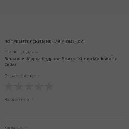
ПОТРЕБИТЕЛСКИ МНЕНИЯ И ОЦЕНКИ:
Оцени продукта:
Зельоная Марка Кедрова Водка / Green Mark Vodka
Cedar
Вашата оценка
1
2
3
4
5
star
stars
stars
stars
stars
Вашето име
Заглавиe