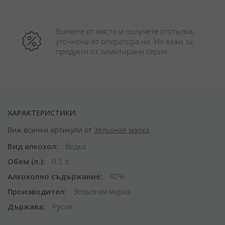
Вземете от място и получете отстъпка, 
уточнена от оператора ни. Не важи за 
продукти от лимитирани серии.
ХАРАКТЕРИСТИКИ:
Виж всички артикули от
Зельоная марка
Вид алкохол
Водка
Обем (л.)
0.5 л.
Алкохолно съдържание
40%
Производител
Зельоная марка
Държава
Русия