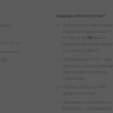
ЗАЩО ДА ПОРЪЧАТЕ ОТ НАС?
лащане
 Безплатна доставка за цялат
страна при поръчки над 79.
€ / 156.43 лв. 
НЕ
 важи за 
чните данни
поръчки с включени продукт
от категория "Други"
ни въпроси
 Поръчайте до 12:00 с наш 
 ОРС
транспорт и ще доставим до
края на работния ден (за 
София-град)
 Огромен брой над 7000 
продукти на склад! 
 Връщане за наша сметка и 
възможност за проверка на 