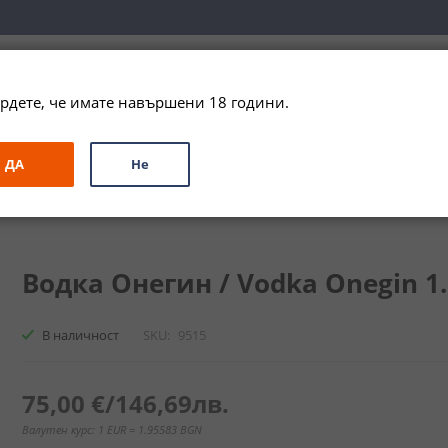
вка за цялата страна при поръчки на алкохол над 
79,99 € / 156
рдете, че имате навършени 18 години.
ЗА ПОДАРЪК
ПРОМО
СПЕЦИАЛНИ ПРЕДЛОЖЕНИЯ
МАРКИ
ДА
Не
гин / Vodka Onegin
Водка Онегин / Vodka Onegin 1.
В наличност
SKU
9515
75,00 €
/
146,69лв.
Валутен курс: 1 EUR = 1.95583 BGN