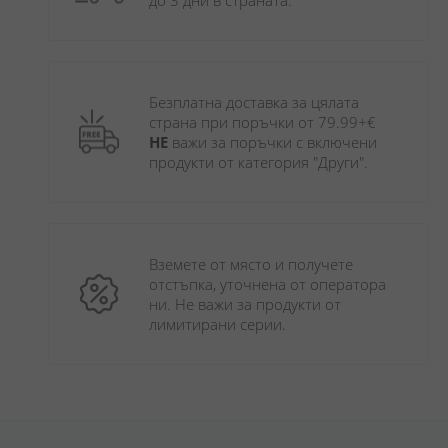
до 3 дни в страната.
Безплатна доставка за цялата 
страна при поръчки от 79.99+€ 
НЕ
 важи за поръчки с включени 
продукти от категория "Други". 
Вземете от място и получете 
отстъпка, уточнена от оператора 
ни. Не важи за продукти от 
лимитирани серии.