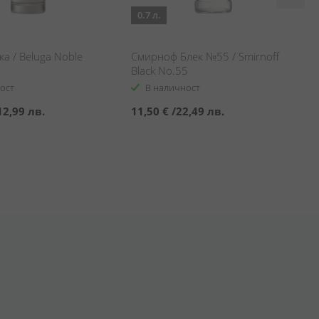
0.7 л.
ка / Beluga Noble
Смирноф Блек №55 / Smirnoff
Black No.55
ост
В наличност
12,99 лв.
11,50 €
/
22,49 лв.