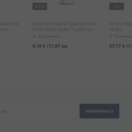
0.7 л.
1 л.
диционна
Зельоная Марка Традиционна /
Белуга Вод
odka
Green Mark Vodka Traditional
Vodka
В наличност
В наличн
9,19 €
/
17,97 лв.
57,77 €
/
1
АБОНИРАМ СЕ