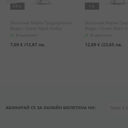
0.5 л.
1 л.
Зельоная Марка Традиционна
Зельоная Марка Тра
Водка / Green Mark Vodka
Водка / Green Mark V
Traditional
Traditional
В наличност
В наличност
7,09 €
/
13,87 лв.
12,09 €
/
23,65 лв.
АБОНИРАЙ СЕ ЗА ОНЛАЙН БЮЛЕТИНА НИ: