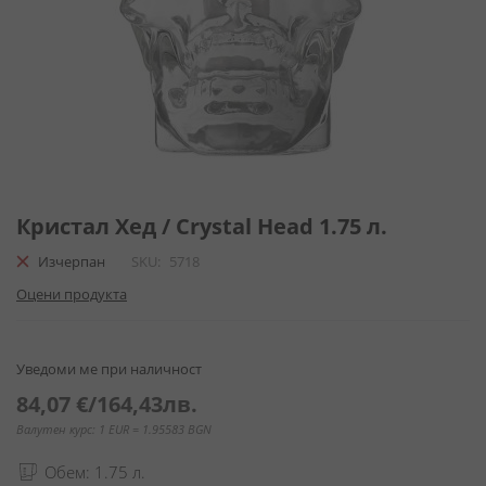
Преминете
към
Кристал Хед / Crystal Head 1.75 л.
началото
Изчерпан
SKU
5718
на
галерия
Оцени продукта
със
снимки
Уведоми ме при наличност
84,07 €
/
164,43лв.
Валутен курс: 1 EUR = 1.95583 BGN
Обем: 1.75 л.