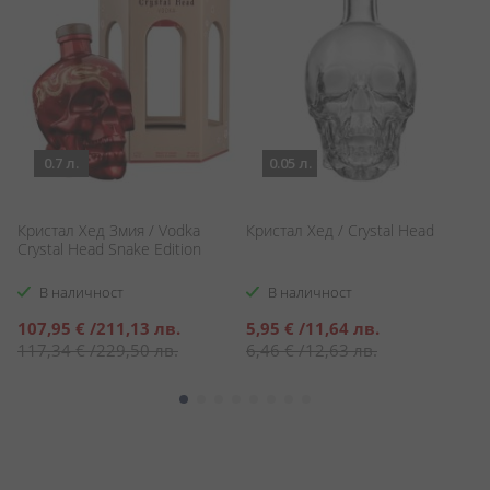
0.7 л.
0.05 л.
Кристал Хед Змия / Vodka
Кристал Хед / Crystal Head
Кр
Crystal Head Snake Edition
Cr
В наличност
В наличност
Специална
Специална
С
107,95 €
/
211,13 лв.
5,95 €
/
11,64 лв.
8
цена
цена
ц
117,34 €
/
229,50 лв.
6,46 €
/
12,63 лв.
9