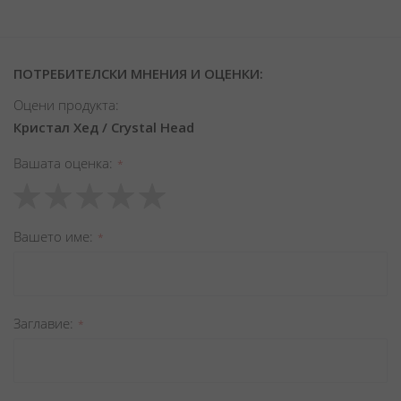
ПОТРЕБИТЕЛСКИ МНЕНИЯ И ОЦЕНКИ:
Оцени продукта:
Кристал Хед / Crystal Head
Вашата оценка
1
2
3
4
5
star
stars
stars
stars
stars
Вашето име
Заглавиe