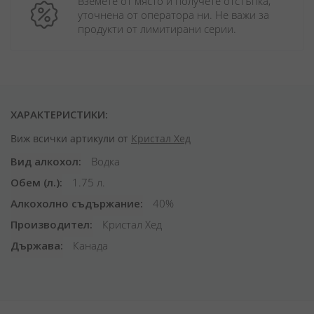
Вземете от място и получете отстъпка, 
уточнена от оператора ни. Не важи за 
продукти от лимитирани серии.
ХАРАКТЕРИСТИКИ:
Виж всички артикули от
Кристал Хед
Вид алкохол
Водка
Обем (л.)
1.75 л.
Алкохолно съдържание
40%
Производител
Кристал Хед
Държава
Канада