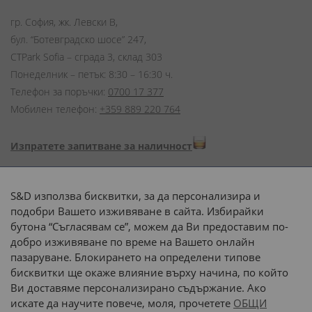
гр. София, жк. Левски В,
бул. “Ботевградско шосе” 247,
CTPark Sofia – сграда 3, склад 303
Понеделник – петък: 8:30 – 16:30 ч.
Телефон за поръчки:
0700 17 377
Мобилен телефон:
+359 889 220 764
Изпратете запитване за наличност
Начини на плащане:
S&D използва бисквитки, за да персонализира и
подобри Вашето изживяване в сайта. Избирайки
бутона “Съгласявам се”, можем да Ви предоставим по-
добро изживяване по време на Вашето онлайн
пазаруване. Блокирането на определени типове
Доставка до адрес с:
бисквитки ще окаже влияние върху начина, по който
Ви доставяме персонализирано съдържание. Ако
 или 
наш транспорт
искате да научите повече, моля, прочетете
ОБЩИ