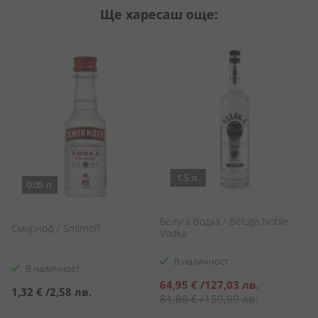
Ще харесаш още:
1.5 л.
0.05 л.
Белуга Водка / Beluga Noble
e
Смирноф / Smirnoff
Бе
Vodka
V
В наличност
В наличност
Специална
64,95 €
/
127,03 лв.
1,32 €
/
2,58 лв.
2
цена
81,80 €
/
159,99 лв.