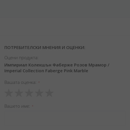
ПОТРЕБИТЕЛСКИ МНЕНИЯ И ОЦЕНКИ:
Оцени продукта:
Импириал Колекшън Фаберже Розов Мрамор /
Imperial Collection Faberge Pink Marble
Вашата оценка
1
2
3
4
5
star
stars
stars
stars
stars
Вашето име