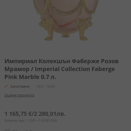
Преминете
към
Импириал Колекшън Фаберже Розов
началото
Мрамор / Imperial Collection Faberge
на
Pink Marble 0.7 л.
галерия
със
Запитване
SKU
9435
снимки
Оцени продукта
1 165,75 €
/
2 280,01лв.
Валутен курс: 1 EUR = 1.95583 BGN