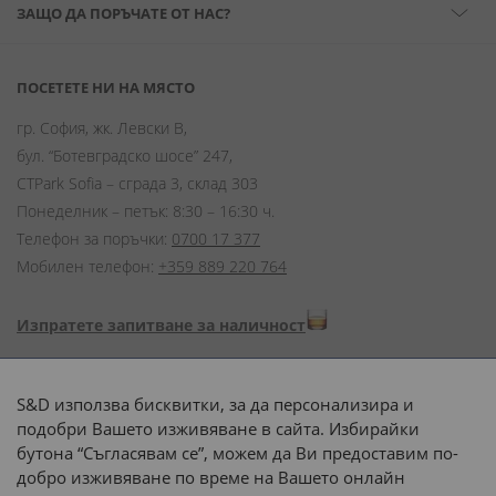
ЗАЩО ДА ПОРЪЧАТЕ ОТ НАС?
ПОСЕТЕТЕ НИ НА МЯСТО
гр. София, жк. Левски В,
бул. “Ботевградско шосе” 247,
CTPark Sofia – сграда 3, склад 303
Понеделник – петък: 8:30 – 16:30 ч.
Телефон за поръчки:
0700 17 377
Мобилен телефон:
+359 889 220 764
Изпратете запитване за наличност
Начини на плащане:
S&D използва бисквитки, за да персонализира и
подобри Вашето изживяване в сайта. Избирайки
бутона “Съгласявам се”, можем да Ви предоставим по-
добро изживяване по време на Вашето онлайн