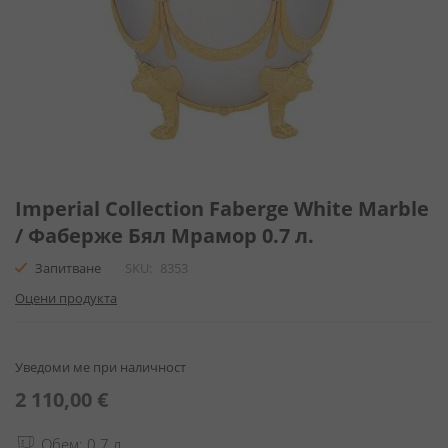
Преминете
към
Imperial Collection Faberge White Marble
началото
/ Фаберже Бял Мрамор 0.7 л.
на
галерия
Запитване
SKU
8353
със
Оцени продукта
снимки
Уведоми ме при наличност
2 110,00 €
Обем: 0.7 л.