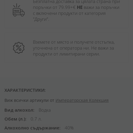
Безплатна доставка за цялата страна при 
поръчки от 79.99+€ 
НЕ
 важи за поръчки 
с включени продукти от категория 
"Други". 
Вземете от място и получете отстъпка, 
уточнена от оператора ни. Не важи за 
продукти от лимитирани серии.
ХАРАКТЕРИСТИКИ:
Виж всички артикули от
Императорская Колекция
Вид алкохол
Водка
Обем (л.)
0.7 л.
Алкохолно съдържание
40%