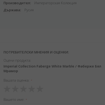
Производител
Императорская Колекция
Държава
Русия
ПОТРЕБИТЕЛСКИ МНЕНИЯ И ОЦЕНКИ:
Оцени продукта:
Imperial Collection Faberge White Marble / Фаберже Бял
Мрамор
Вашата оценка
1
2
3
4
5
star
stars
stars
stars
stars
Вашето име