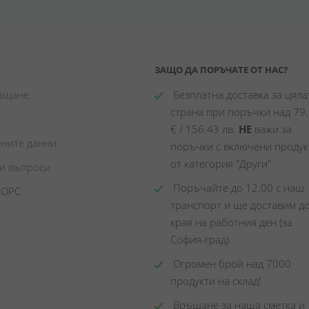
ЗАЩО ДА ПОРЪЧАТЕ ОТ НАС?
лащане
 Безплатна доставка за цялат
страна при поръчки над 79.
€ / 156.43 лв. 
НЕ
 важи за 
чните данни
поръчки с включени продукт
от категория "Други"
ни въпроси
 Поръчайте до 12:00 с наш 
 ОРС
транспорт и ще доставим до
края на работния ден (за 
София-град)
 Огромен брой над 7000 
продукти на склад! 
 Връщане за наша сметка и 