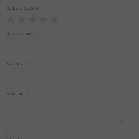
Вашата оценка
1
2
3
4
5
star
stars
stars
stars
stars
Вашето име
Заглавиe
Мнение