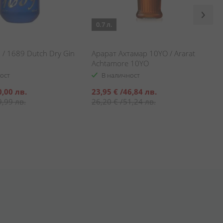
0.7 л.
/ 1689 Dutch Dry Gin
Арарат Ахтамар 10YO / Ararat
Achtamore 10YO
ост
В наличност
Специална
0,00 лв.
23,95 €
/
46,84 лв.
цена
9,99 лв.
26,20 €
/
51,24 лв.