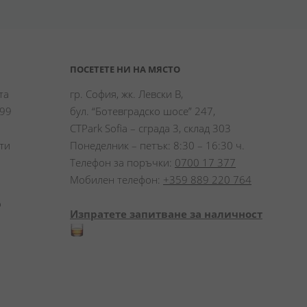
ПОСЕТЕТЕ НИ НА МЯСТО
а 
гр. София, жк. Левски В,
99 
бул. “Ботевградско шосе” 247,
CTPark Sofia – сграда 3, склад 303
и 
Понеделник – петък: 8:30 – 16:30 ч.
Телефон за поръчки:
0700 17 377
Мобилен телефон:
+359 889 220 764
 
Изпратете запитване за наличност