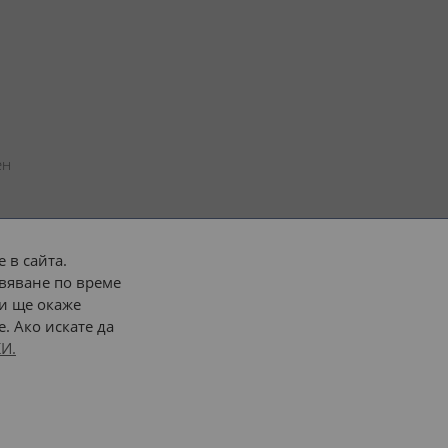
н 
 в сайта.
вяване по време
 или 
наш транспорт
и ще окаже
. Ако искате да
Последвайте ни:
И.