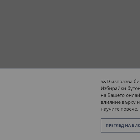
S&D използва би
Избирайки бутон
Начини на плащане:
на Вашето онлай
влияние върху н
научите повече,
ПРЕГЛЕД НА БИ
© 2026 “С и Д Комерсиал” ООД. Всички права запазени.