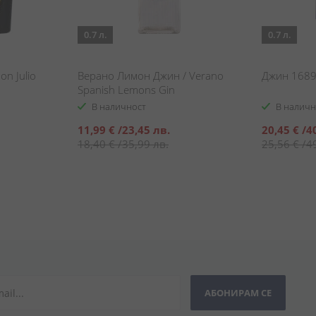
0.7 л.
0.7 л.
on Julio
Верано Лимон Джин / Verano
Джин 1689 
Spanish Lemons Gin
В наличност
В наличн
Специална
Специална
11,99 €
/
23,45 лв.
20,45 €
/
4
цена
цена
18,40 €
/
35,99 лв.
25,56 €
/
4
АБОНИРАМ СЕ