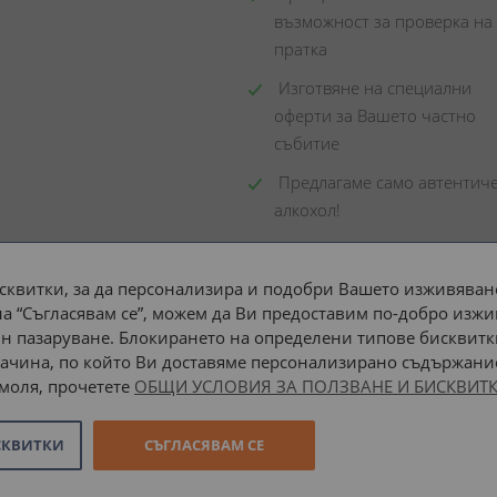
възможност за проверка на 
пратка
 Изготвяне на специални 
оферти за Вашето частно 
събитие
 Предлагаме само автентиче
алкохол!
сквитки, за да персонализира и подобри Вашето изживяване
а “Съгласявам се”, можем да Ви предоставим по-добро изжи
Доставка до адрес с:
н пазаруване. Блокирането на определени типове бисквитк
ачина, по който Ви доставяме персонализирано съдържание
 моля, прочетете
ОБЩИ УСЛОВИЯ ЗА ПОЛЗВАНЕ И БИСКВИТК
СКВИТКИ
СЪГЛАСЯВАМ СЕ
Онлайн магазин от
Stenik