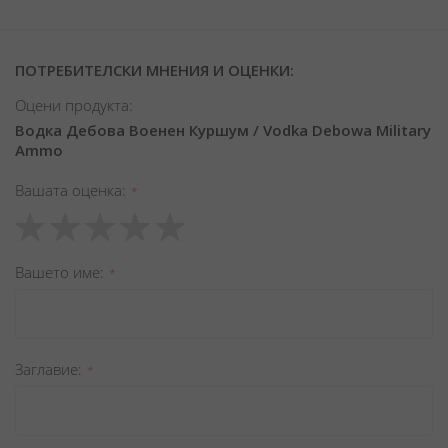
ПОТРЕБИТЕЛСКИ МНЕНИЯ И ОЦЕНКИ:
Оцени продукта:
Водка Дебова Военен Куршум / Vodka Debowa Military
Ammo
Вашата оценка
1
2
3
4
5
star
stars
stars
stars
stars
Вашето име
Заглавиe