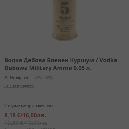
Преминете
към
Водка Дебова Военен Куршум / Vodka
началото
Debowa Military Ammo 0.05 л.
на
галерия
Изчерпан
SKU
5905
със
Оцени продукта
снимки
Уведоми ме при наличност
Специална
8,18 €
/
16,00лв.
цена
10,22 €
/
19,99лв.