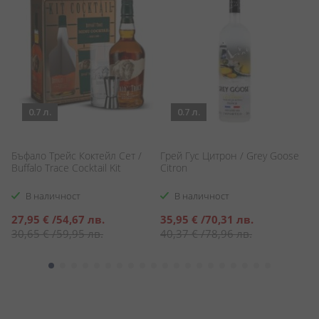
0.7 л.
0.7 л.
Бъфало Трейс Коктейл Сет /
Грей Гус Цитрон / Grey Goose
А
Buffalo Trace Cocktail Kit
Citron
Ab
В наличност
В наличност
Специална
Специална
С
27,95 €
/
54,67 лв.
35,95 €
/
70,31 лв.
1
цена
цена
ц
30,65 €
/
59,95 лв.
40,37 €
/
78,96 лв.
2