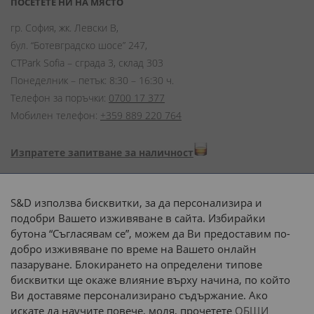
ПОСЕТЕТЕ НИ НА МЯСТО
гр. София, жк. Левски В,
бул. “Ботевградско шосе” 247,
CTPark Sofia – сграда 3, склад 303
Понеделник – петък: 8:30 – 16:30 ч.
Телефон за поръчки:
0700 17 377
Мобилен телефон:
+359 889 220 764
Изпратете запитване за наличност
Начини на плащане:
S&D използва бисквитки, за да персонализира и
подобри Вашето изживяване в сайта. Избирайки
бутона “Съгласявам се”, можем да Ви предоставим по-
добро изживяване по време на Вашето онлайн
пазаруване. Блокирането на определени типове
Доставка до адрес с:
бисквитки ще окаже влияние върху начина, по който
Ви доставяме персонализирано съдържание. Ако
 или 
наш транспорт
искате да научите повече, моля, прочетете
ОБЩИ