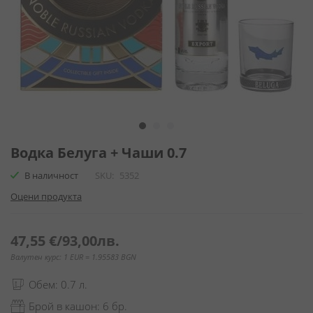
Преминете
към
Водка Белуга + Чаши 0.7
началото
В наличност
SKU
5352
на
галерия
Оцени продукта
със
снимки
47,55 €
/
93,00лв.
Валутен курс: 1 EUR = 1.95583 BGN
Обем: 0.7 л.
Брой в кашон: 6 бр.