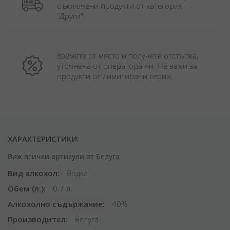
с включени продукти от категория 
"Други". 
Вземете от място и получете отстъпка, 
уточнена от оператора ни. Не важи за 
продукти от лимитирани серии.
ХАРАКТЕРИСТИКИ:
Виж всички артикули от
Белуга
Вид алкохол
Водка
Обем (л.)
0.7 л.
Алкохолно съдържание
40%
Производител
Белуга