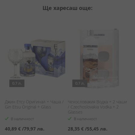
Ще харесаш още:
0.7 л.
0.7 л.
Джин Етсу Оригинал + Чаша /
Чехословакия Водка + 2 чаши
Ла
Gin Etsu Original + Glass
/ Czechoslovakia Vodka + 2
La
Glasses
В наличност
В наличност
40,89 €
/
79,97 лв.
28,35 €
/
55,45 лв.
4