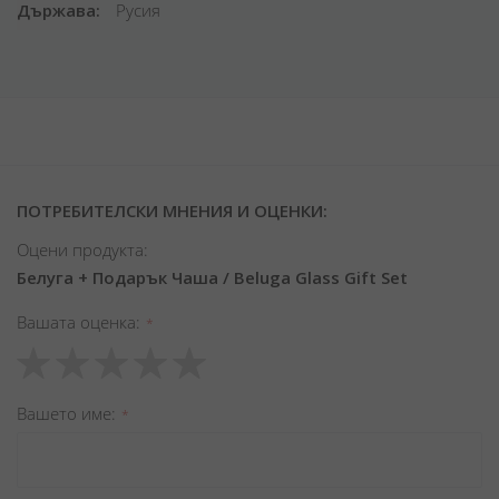
Държава
Русия
ПОТРЕБИТЕЛСКИ МНЕНИЯ И ОЦЕНКИ:
Оцени продукта:
Белуга + Подарък Чаша / Beluga Glass Gift Set
Вашата оценка
1
2
3
4
5
star
stars
stars
stars
stars
Вашето име