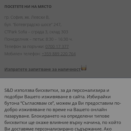
ПОСЕТЕТЕ НИ НА МЯСТО
гр. София, жк. Левски В,
бул. “Ботевградско шосе” 247,
CTPark Sofia – сграда 3, склад 303
Понеделник – петък: 8:30 – 16:30 ч.
Телефон за поръчки:
0700 17 377
Мобилен телефон:
+359 889 220 764
Изпратете запитване за наличност
Начини на плащане:
S&D използва бисквитки, за да персонализира и
подобри Вашето изживяване в сайта. Избирайки
бутона “Съгласявам се”, можем да Ви предоставим по-
добро изживяване по време на Вашето онлайн
пазаруване. Блокирането на определени типове
Доставка до адрес с:
бисквитки ще окаже влияние върху начина, по който
Ви доставяме персонализирано съдържание. Ако
 или 
наш транспорт