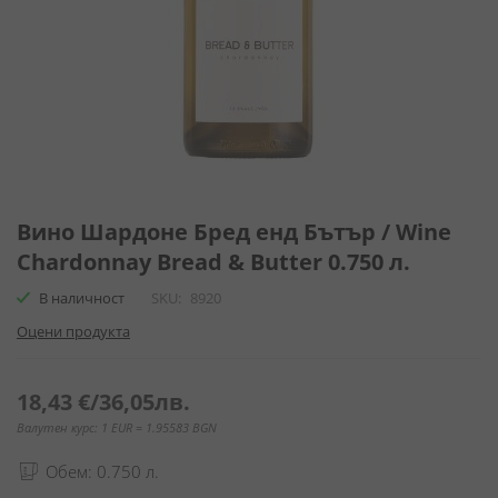
Преминете
към
Вино Шардоне Бред енд Бътър / Wine
началото
Chardonnay Bread & Butter 0.750 л.
на
галерия
В наличност
SKU
8920
със
Оцени продукта
снимки
18,43 €
/
36,05лв.
Валутен курс: 1 EUR = 1.95583 BGN
Обем: 0.750 л.