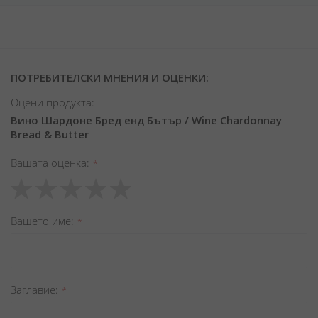
ПОТРЕБИТЕЛСКИ МНЕНИЯ И ОЦЕНКИ:
Оцени продукта:
Вино Шардоне Бред енд Бътър / Wine Chardonnay
Bread & Butter
Вашата оценка
1
2
3
4
5
star
stars
stars
stars
stars
Вашето име
Заглавиe