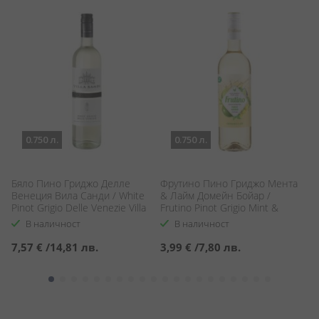
0.750 л.
0.750 л.
Бяло Пино Гриджо Делле
Фрутино Пино Гриджо Мента
Ш
Венеция Вила Санди / White
& Лайм Домейн Бойар /
C
Pinot Grigio Delle Venezie Villa
Frutino Pinot Grigio Mint &
Sandi
Lime Domaine Boyar
В наличност
В наличност
7,57 €
/
14,81 лв.
3,99 €
/
7,80 лв.
2