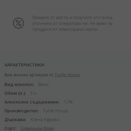
Вземете от място и получете отстъпка, 
уточнена от оператора ни. Не важи за 
продукти от лимитирани серии.
ХАРАКТЕРИСТИКИ:
Виж всички артикули от
Turtle House
Вид алкохол
Вино
Обем (л.)
3 л.
Алкохолно съдържание
12%
Производител
Turtle House
Държава
Южна Африка
Сорт
Совиньон блан