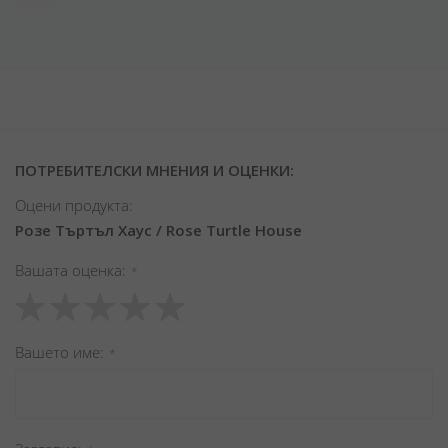
ПОТРЕБИТЕЛСКИ МНЕНИЯ И ОЦЕНКИ:
Оцени продукта:
Розе Търтъл Хаус / Rose Turtle House
Вашата оценка
1
2
3
4
5
star
stars
stars
stars
stars
Вашето име