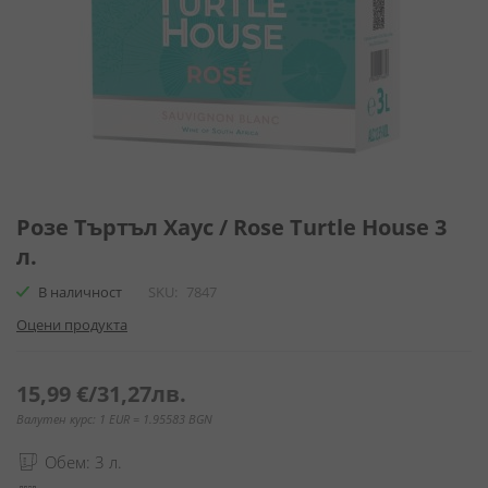
Преминете
към
Розе Търтъл Хаус / Rose Turtle House 3
началото
л.
на
галерия
В наличност
SKU
7847
със
Оцени продукта
снимки
15,99 €
/
31,27лв.
Валутен курс: 1 EUR = 1.95583 BGN
Обем: 3 л.