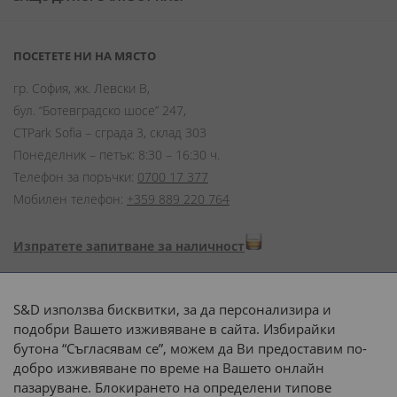
ПОСЕТЕТЕ НИ НА МЯСТО
гр. София, жк. Левски В,
бул. “Ботевградско шосе” 247,
CTPark Sofia – сграда 3, склад 303
Понеделник – петък: 8:30 – 16:30 ч.
Телефон за поръчки:
0700 17 377
Мобилен телефон:
+359 889 220 764
Изпратете запитване за наличност
Начини на плащане:
S&D използва бисквитки, за да персонализира и
подобри Вашето изживяване в сайта. Избирайки
бутона “Съгласявам се”, можем да Ви предоставим по-
добро изживяване по време на Вашето онлайн
пазаруване. Блокирането на определени типове