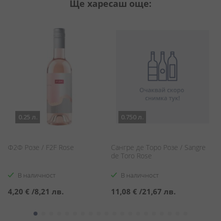
Ще харесаш още:
0.25 л.
0.750 л.
Ф2Ф Розе / F2F Rose
Сангре де Торо Розе / Sangre
Ро
de Toro Rose
В наличност
В наличност
4,20 €
/
8,21 лв.
11,08 €
/
21,67 лв.
7