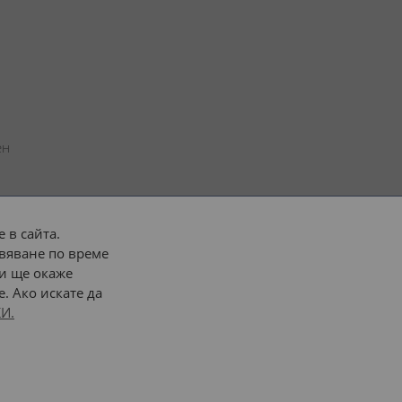
н 
 в сайта.
вяване по време
 или 
наш транспорт
и ще окаже
. Ако искате да
Последвайте ни:
И.