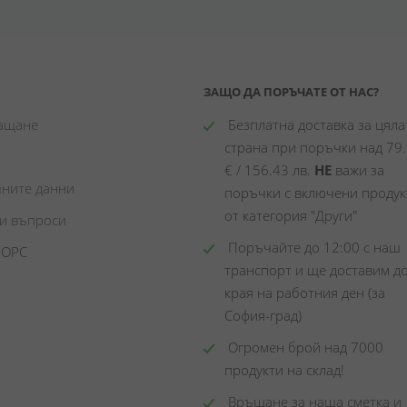
ЗАЩО ДА ПОРЪЧАТЕ ОТ НАС?
лащане
 Безплатна доставка за цялат
страна при поръчки над 79.
€ / 156.43 лв. 
НЕ
 важи за 
чните данни
поръчки с включени продукт
от категория "Други"
ни въпроси
 Поръчайте до 12:00 с наш 
 ОРС
транспорт и ще доставим до
края на работния ден (за 
София-град)
 Огромен брой над 7000 
продукти на склад! 
 Връщане за наша сметка и 