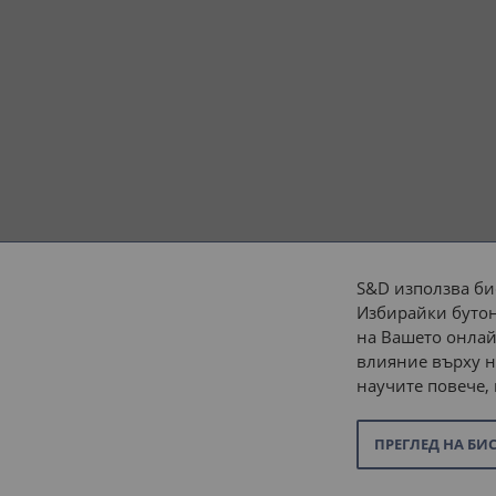
S&D използва би
Избирайки бутон
Начини на плащане:
на Вашето онлай
влияние върху н
научите повече,
ПРЕГЛЕД НА БИ
© 2026 “С и Д Комерсиал” ООД. Всички права запазени.