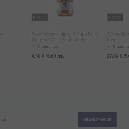
0.375 л.
0.750 л.
ose
Розе Каберне Фран & Сира Вила
Ливио Фелуг
Юстина / Vulla Yustina Rose
Rose
В наличност
В наличн
4,50 €
/
8,80 лв.
27,66 €
/
5
АБОНИРАМ СЕ