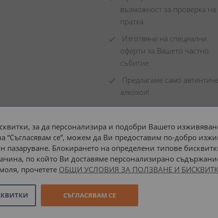
възможност за проверка на 
пратка
 Изготвяне на специални 
оферти за Вашето частно 
събитие
 Предлагаме само автентиче
алкохол!
сквитки, за да персонализира и подобри Вашето изживяване
а “Съгласявам се”, можем да Ви предоставим по-добро изжи
Доставка до адрес с:
н пазаруване. Блокирането на определени типове бисквитк
ачина, по който Ви доставяме персонализирано съдържание
 моля, прочетете
ОБЩИ УСЛОВИЯ ЗА ПОЛЗВАНЕ И БИСКВИТК
СКВИТКИ
СЪГЛАСЯВАМ СЕ
Онлайн магазин от
Stenik