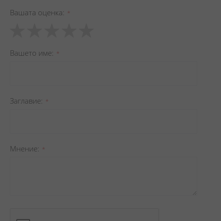
Вашата оценка
1
2
3
4
5
star
stars
stars
stars
stars
Вашето име
Заглавиe
Мнение