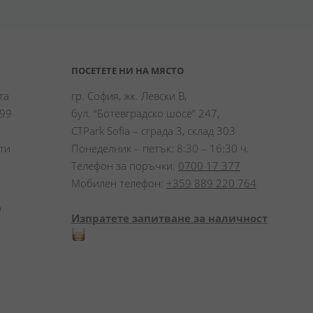
ПОСЕТЕТЕ НИ НА МЯСТО
а 
гр. София, жк. Левски В,
99 
бул. “Ботевградско шосе” 247,
CTPark Sofia – сграда 3, склад 303
и 
Понеделник – петък: 8:30 – 16:30 ч.
Телефон за поръчки:
0700 17 377
Мобилен телефон:
+359 889 220 764
 
Изпратете запитване за наличност