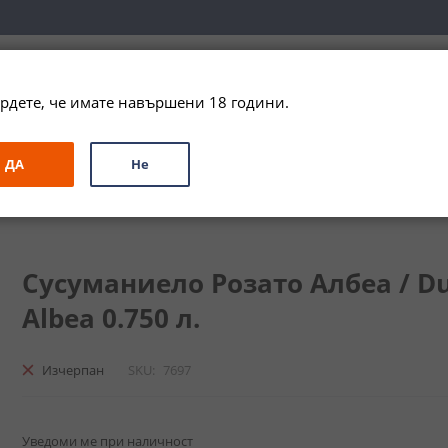
вка за цялата страна при поръчки на алкохол над 
79,99 € / 156
рдете, че имате навършени 18 години.
ЗА ПОДАРЪК
ПРОМО
СПЕЦИАЛНИ ПРЕДЛОЖЕНИЯ
МАРКИ
ДА
Не
беа / Due Truli Rossato Susumaniello Albea
Сусуманиело Розато Албеа / Due
Albea 0.750 л.
Изчерпан
SKU
7697
Уведоми ме при наличност