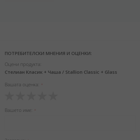
ПОТРЕБИТЕЛСКИ МНЕНИЯ И ОЦЕНКИ:
Оцени продукта:
Стелиан Класик + Чаша / Stallion Classic + Glass
Вашата оценка
1
2
3
4
5
star
stars
stars
stars
stars
Вашето име