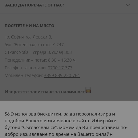
ЗАЩО ДА ПОРЪЧАТЕ ОТ НАС?
ПОСЕТЕТЕ НИ НА МЯСТО
гр. София, жк. Левски В,
бул. “Ботевградско шосе” 247,
CTPark Sofia – сграда 3, склад 303
Понеделник – петък: 8:30 – 16:30 ч.
Телефон за поръчки:
0700 17 377
Мобилен телефон:
+359 889 220 764
Изпратете запитване за наличност
Начини на плащане:
S&D използва бисквитки, за да персонализира и
подобри Вашето изживяване в сайта. Избирайки
бутона “Съгласявам се”, можем да Ви предоставим по-
добро изживяване по време на Вашето онлайн