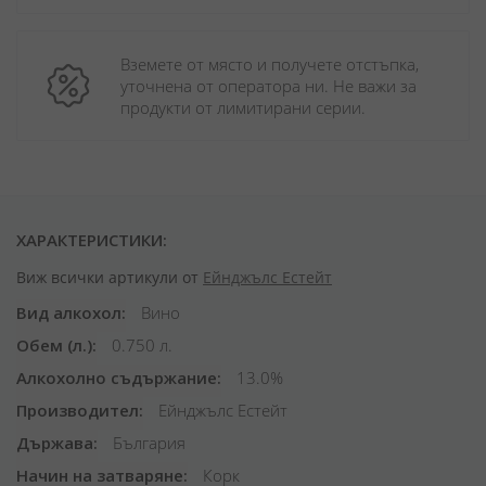
Вземете от място и получете отстъпка, 
уточнена от оператора ни. Не важи за 
продукти от лимитирани серии.
ХАРАКТЕРИСТИКИ:
Виж всички артикули от
Ейнджълс Естейт
Вид алкохол
Вино
Обем (л.)
0.750 л.
Алкохолно съдържание
13.0%
Производител
Ейнджълс Естейт
Държава
България
Начин на затваряне
Корк