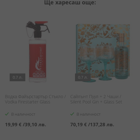
Ще харесаш още:
0.7 л.
0.7 л.
У
Водка Файърстартър Стъкло /
Сайлънт Пуул + 2 Чаши /
Хо
Vodka Firestarter Glass
Silent Pool Gin + Glass Set
Ho
В наличност
В наличност
С
2
19,99 €
/
39,10 лв.
70,19 €
/
137,28 лв.
ц
2