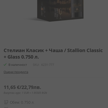
Преминете
към
Стелиан Класик + Чаша / Stallion Classic
началото
+ Glass 0.750 л.
на
галерия
В наличност
SKU
6231-777
със
Оцени продукта
снимки
11,65 €
/
22,79лв.
Валутен курс: 1 EUR = 1.95583 BGN
Обем: 0.750 л.