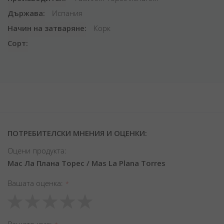
Държава
Испания
Начин на затваряне
Корк
Сорт
ПОТРЕБИТЕЛСКИ МНЕНИЯ И ОЦЕНКИ:
Оцени продукта:
Мас Ла Плана Торес / Mas La Plana Torres
Вашата оценка
1
2
3
4
5
star
stars
stars
stars
stars