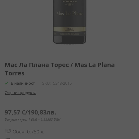
Преминете
към
Мас Ла Плана Торес / Mas La Plana
началото
Torres
на
галерия
В наличност
SKU
5348-2015
със
Оцени продукта
снимки
97,57 €
/
190,83лв.
Валутен курс: 1 EUR = 1.95583 BGN
Обем: 0.750 л.