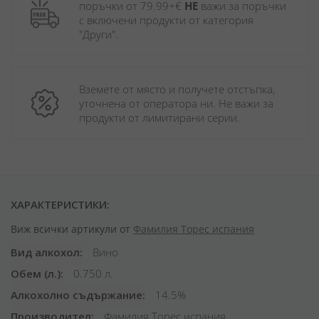
поръчки от 79.99+€ 
НЕ
 важи за поръчки 
с включени продукти от категория 
"Други". 
Вземете от място и получете отстъпка, 
уточнена от оператора ни. Не важи за 
продукти от лимитирани серии.
ХАРАКТЕРИСТИКИ:
Виж всички артикули от
Фамилия Торес испания
Вид алкохол
Вино
Обем (л.)
0.750 л.
Алкохолно съдържание
14.5%
Производител
Фамилия Торес испания