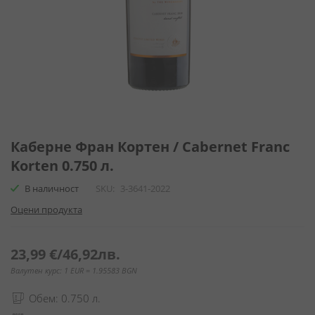
Преминете
към
Каберне Фран Кортен / Cabernet Franc
началото
Korten 0.750 л.
на
галерия
В наличност
SKU
3-3641-2022
със
Оцени продукта
снимки
23,99 €
/
46,92лв.
Валутен курс: 1 EUR = 1.95583 BGN
Обем: 0.750 л.