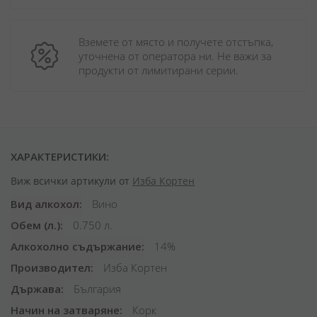
Вземете от място и получете отстъпка, 
уточнена от оператора ни. Не важи за 
продукти от лимитирани серии.
ХАРАКТЕРИСТИКИ:
Виж всички артикули от
Изба Кортен
Вид алкохол
Вино
Обем (л.)
0.750 л.
Алкохолно съдържание
14%
Производител
Изба Кортен
Държава
България
Начин на затваряне
Корк