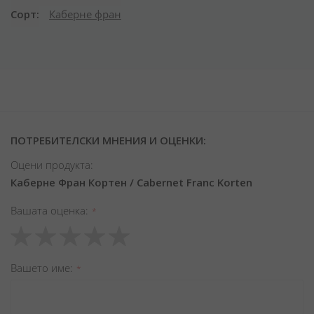
Сорт
Каберне фран
ПОТРЕБИТЕЛСКИ МНЕНИЯ И ОЦЕНКИ:
Оцени продукта:
Каберне Фран Кортен / Cabernet Franc Korten
Вашата оценка
1
2
3
4
5
star
stars
stars
stars
stars
Вашето име