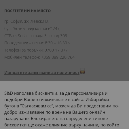
ПОСЕТЕТЕ НИ НА МЯСТО
гр. София, жк. Левски В,
бул. “Ботевградско шосе” 247,
CTPark Sofia – сграда 3, склад 303
Понеделник – петък: 8:30 – 16:30 ч.
Телефон за поръчки:
0700 17 377
Мобилен телефон:
+359 889 220 764
Изпратете запитване за наличност
Начини на плащане:
S&D използва бисквитки, за да персонализира и
подобри Вашето изживяване в сайта. Избирайки
бутона “Съгласявам се”, можем да Ви предоставим по-
добро изживяване по време на Вашето онлайн
пазаруване. Блокирането на определени типове
Доставка до адрес с:
бисквитки ще окаже влияние върху начина, по който