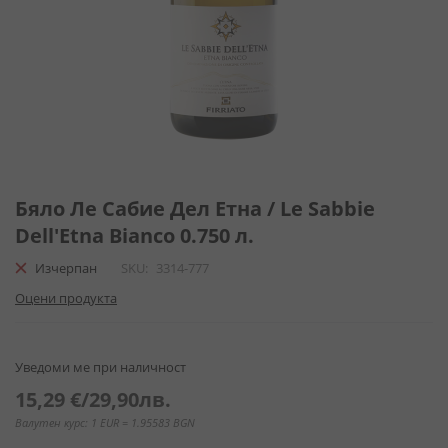
Преминете
към
Бяло Ле Сабие Дел Етна / Le Sabbie
началото
Dell'Etna Bianco 0.750 л.
на
галерия
Изчерпан
SKU
3314-777
със
Оцени продукта
снимки
Уведоми ме при наличност
15,29 €
/
29,90лв.
Валутен курс: 1 EUR = 1.95583 BGN