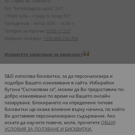
гр. София, жк. Левски В,
бул. “Ботевградско шосе” 247,
CTPark Sofia – сграда 3, склад 303
Понеделник – петък: 8:30 – 16:30 ч.
Телефон за поръчки:
0700 17 377
Мобилен телефон:
+359 889 220 764
Изпратете запитване за наличност
Начини на плащане:
S&D използва бисквитки, за да персонализира и
подобри Вашето изживяване в сайта. Избирайки
бутона “Съгласявам се”, можем да Ви предоставим по-
добро изживяване по време на Вашето онлайн
пазаруване. Блокирането на определени типове
Доставка до адрес с:
бисквитки ще окаже влияние върху начина, по който
Ви доставяме персонализирано съдържание. Ако
 или 
наш транспорт
искате да научите повече, моля, прочетете
ОБЩИ
УСЛОВИЯ ЗА ПОЛЗВАНЕ И БИСКВИТКИ.