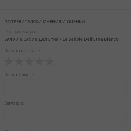
ПОТРЕБИТЕЛСКИ МНЕНИЯ И ОЦЕНКИ:
Оцени продукта:
Бяло Ле Сабие Дел Етна / Le Sabbie Dell'Etna Bianco
Вашата оценка
1
2
3
4
5
star
stars
stars
stars
stars
Вашето име
Заглавиe