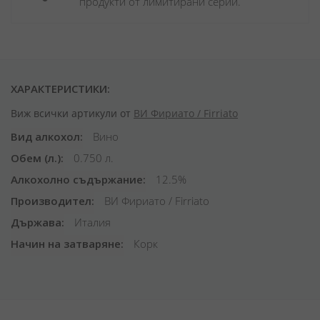
продукти от лимитирани серии.
ХАРАКТЕРИСТИКИ:
Виж всички артикули от
ВИ Фириато / Firriato
Вид алкохол
Вино
Обем (л.)
0.750 л.
Алкохолно съдържание
12.5%
Производител
ВИ Фириато / Firriato
Държава
Италия
Начин на затваряне
Корк