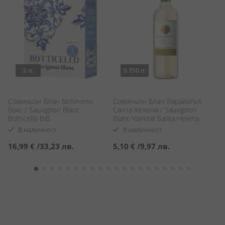
3 л.
0.750 л.
Совиньон Блан Ботичели
Совиньон Блан Варайатъл
М
Бокс / Sauvignon Blanc
Санта Хелена / Sauvignon
Mi
Botticello BiB
Blanc Varietal Santa Helena
В наличност
В наличност
16,99 €
/
33,23 лв.
5,10 €
/
9,97 лв.
9