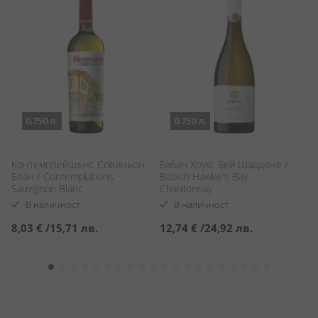
0.750 л.
0.750 л.
Контемплейшънс Совиньон
Бабич Хоукс Бей Шардоне /
С
Блан / Contemplations
Babich Hawke's Bay
Ба
Sauvignon Blanc
Chardonnay
Ch
В наличност
В наличност
8,03 €
/
15,71 лв.
12,74 €
/
24,92 лв.
9