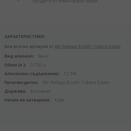
продукти от лимитирани серии.
ХАРАКТЕРИСТИКИ:
Виж всички артикули от
ВИ Либера Естейт / Libera Estate
Вид алкохол
Вино
Обем (л.)
0.750 л.
Алкохолно съдържание
12.5%
Производител
ВИ Либера Естейт / Libera Estate
Държава
България
Начин на затваряне
Корк