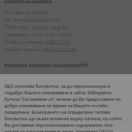
ПОСЕТЕТЕ НИ НА МЯСТО
гр. София, жк. Левски В,
бул. “Ботевградско шосе” 247,
CTPark Sofia – сграда 3, склад 303
Понеделник – петък: 8:30 – 16:30 ч.
Телефон за поръчки:
0700 17 377
Мобилен телефон:
+359 889 220 764
Изпратете запитване за наличност
Начини на плащане:
S&D използва бисквитки, за да персонализира и
подобри Вашето изживяване в сайта. Избирайки
бутона “Съгласявам се”, можем да Ви предоставим по-
добро изживяване по време на Вашето онлайн
пазаруване. Блокирането на определени типове
Доставка до адрес с:
бисквитки ще окаже влияние върху начина, по който
Ви доставяме персонализирано съдържание. Ако
 или 
наш транспорт
искате да научите повече, моля, прочетете
ОБЩИ