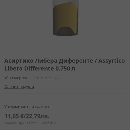
Преминете
към
Асиртико Либера Диференте / Assyrtico
началото
Libera Differente 0.750 л.
на
галерия
Изчерпан
SKU
6869-777
със
Оцени продукта
снимки
Уведоми ме при наличност
11,65 €
/
22,79лв.
Валутен курс: 1 EUR = 1.95583 BGN