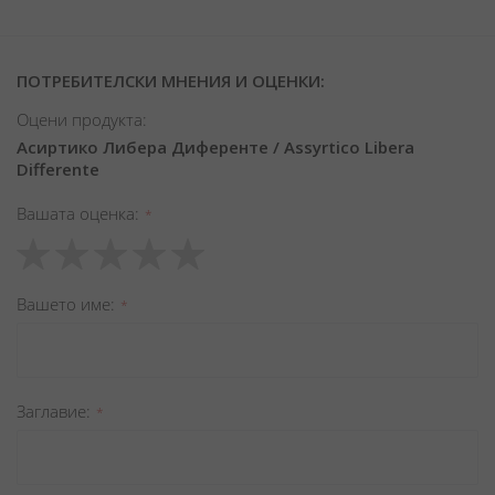
ПОТРЕБИТЕЛСКИ МНЕНИЯ И ОЦЕНКИ:
Оцени продукта:
Асиртико Либера Диференте / Assyrtico Libera
Differente
Вашата оценка
1
2
3
4
5
star
stars
stars
stars
stars
Вашето име
Заглавиe