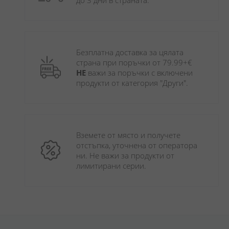
до 3 дни в страната.
Безплатна доставка за цялата 
страна при поръчки от 79.99+€ 
НЕ
 важи за поръчки с включени 
продукти от категория "Други". 
Вземете от място и получете 
отстъпка, уточнена от оператора 
ни. Не важи за продукти от 
лимитирани серии.