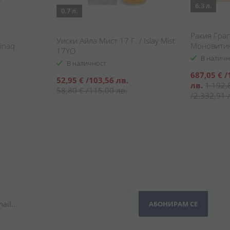
6.3 л.
0.7 л.
Ракия Гра
Уиски Айла Мист 17 Г. / Islay Mist
inaq
Моновитин
17YO
Grappa Non
В наличн
В наличност
Moscato
Специална
687,05 €
/
Специална
52,95 €
/
103,56 лв.
цена
лв.
1 192,
цена
58,80 €
/
115,00 лв.
/
2.332,91 
АБОНИРАМ СЕ