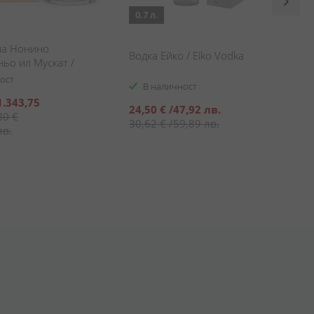
0.7 л.
па Нонино
Водка Ейко / Eiko Vodka
ьо ил Мускат /
ino Monovitigno Il
ост
В наличност
1.343,75
Специална
24,50 €
/
47,92 лв.
80 €
цена
30,62 €
/
59,89 лв.
лв.