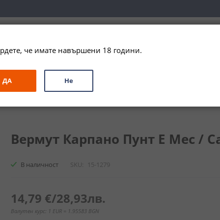
вка за цялата страна при поръчки на алкохол над 
79,99 € / 156
рдете, че имате навършени 18 години.
ЗА ПОДАРЪК
ПРОМО
СПЕЦИАЛНИ ПРЕДЛОЖЕНИЯ
МАРКИ
ДА
Не
нт Е Мес / Carpano Punt E Mes
Вермут Карпано Пунт Е Мес / Ca
В наличност
SKU
15-1279
14,79 €
/
28,93лв.
Валутен курс: 1 EUR = 1.95583 BGN