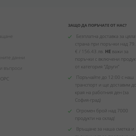
ЗАЩО ДА ПОРЪЧАТЕ ОТ НАС?
лащане
 Безплатна доставка за цялат
страна при поръчки над 79.
€ / 156.43 лв. 
НЕ
 важи за 
чните данни
поръчки с включени продукт
от категория "Други"
ни въпроси
 Поръчайте до 12:00 с наш 
 ОРС
транспорт и ще доставим до
края на работния ден (за 
София-град)
 Огромен брой над 7000 
продукти на склад! 
 Връщане за наша сметка и 