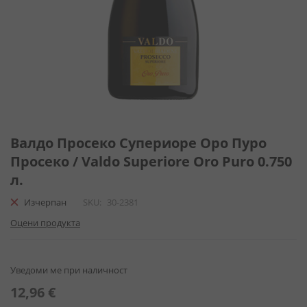
Преминете
към
Валдо Просеко Супериоре Оро Пуро
началото
Просеко / Valdo Superiore Oro Puro 0.750
на
л.
галерия
със
Изчерпан
SKU
30-2381
снимки
Оцени продукта
Уведоми ме при наличност
12,96 €