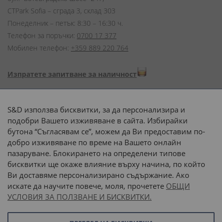
CTPark Sofia – сграда 3, склад 303
Понеделник – петък: 8:30 – 16:30 ч.
Телефон за поръчки:
0700 17 377
Мобилен телефон:
+359 889 220 764
Изпратете запитване за наличност
Начини на плащане:
S&D използва бисквитки, за да персонализира и
подобри Вашето изживяване в сайта. Избирайки
бутона “Съгласявам се”, можем да Ви предоставим по-
добро изживяване по време на Вашето онлайн
пазаруване. Блокирането на определени типове
Доставка до адрес с:
бисквитки ще окаже влияние върху начина, по който
Ви доставяме персонализирано съдържание. Ако
 или 
наш транспорт
искате да научите повече, моля, прочетете
ОБЩИ
УСЛОВИЯ ЗА ПОЛЗВАНЕ И БИСКВИТКИ.
Последвайте ни: