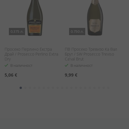
0.375 л.
0.750 л.
Просеко Перлино Екстра
ПВ Просеко Тревизо Ка Вал
П
Драй / Prosecco Perlino Extra
Брут / SW Prosecco Treviso
P
Dry
Ca'val Brut
Ca
В наличност
В наличност
5,06 €
9,99 €
3