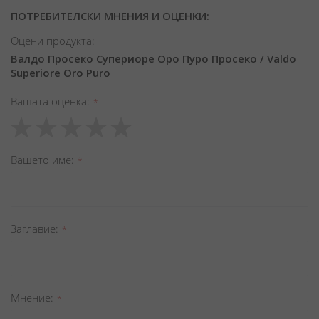
ПОТРЕБИТЕЛСКИ МНЕНИЯ И ОЦЕНКИ:
Оцени продукта:
Валдо Просеко Супериоре Оро Пуро Просеко / Valdo
Superiore Oro Puro
Вашата оценка
1
2
3
4
5
star
stars
stars
stars
stars
Вашето име
Заглавиe
Мнение