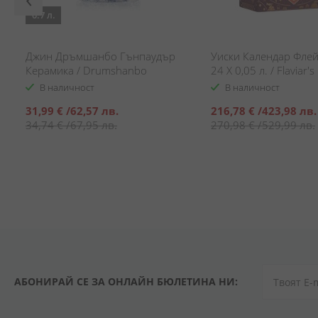
0.7 л.
Джин Дръмшанбо Гънпаудър
Уиски Календар Флей
Керамика / Drumshanbo
24 Х 0,05 л. / Flaviar's
Gunpowder Ceramic Gin
Whiskey Advent Calen
В наличност
В наличност
Специална
Специална
31,99 €
/
62,57 лв.
216,78 €
/
423,98 лв.
цена
цена
34,74 €
/
67,95 лв.
270,98 €
/
529,99 лв.
АБОНИРАЙ СЕ ЗА ОНЛАЙН БЮЛЕТИНА НИ: