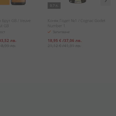
0.7 л.
 Брут GB / Veuve
Коняк Годет №1 / Cognac Godet
ut GB
Number 1
ост
Запитване
Специална
03,52 лв.
18,95 €
/
37,06 лв.
цена
18,99 лв.
21,12 €
/
41,31 лв.