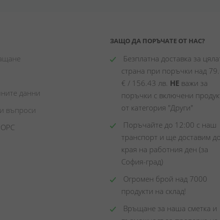
ЗАЩО ДА ПОРЪЧАТЕ ОТ НАС?
лащане
 Безплатна доставка за цялат
страна при поръчки над 79.
€ / 156.43 лв. 
НЕ
 важи за 
чните данни
поръчки с включени продукт
от категория "Други"
ни въпроси
 Поръчайте до 12:00 с наш 
 ОРС
транспорт и ще доставим до
края на работния ден (за 
София-град)
 Огромен брой над 7000 
продукти на склад! 
 Връщане за наша сметка и 