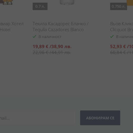
0.7 л.
0.750 л.
виар Хотел
Текила Касадорес Бланко /
Вьов Клико
 Hotel
Tequila Cazadores Blanco
Clicquot Br
dar
В наличност
В наличн
Специална
Специална
19,89 €
/
38,90 лв.
52,93 €
/
1
цена
цена
22,96 €
/
44,91 лв.
60,84 €
/
1
АБОНИРАМ СЕ