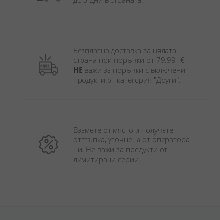
до 3 дни в страната.
Безплатна доставка за цялата 
страна при поръчки от 79.99+€ 
НЕ
 важи за поръчки с включени 
продукти от категория "Други". 
Вземете от място и получете 
отстъпка, уточнена от оператора 
ни. Не важи за продукти от 
лимитирани серии.