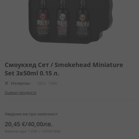
Преминете
към
Смоукхед Сет / Smokehead Miniature
началото
Set 3x50ml 0.15 л.
на
галерия
Изчерпан
SKU
7406
със
Оцени продукта
снимки
Уведоми ме при наличност
20,45 €
/
40,00лв.
Валутен курс: 1 EUR = 1.95583 BGN