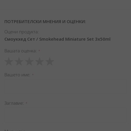
ПОТРЕБИТЕЛСКИ МНЕНИЯ И ОЦЕНКИ:
Оцени продукта:
Смоукхед Сет / Smokehead Miniature Set 3x50ml
Вашата оценка
1
2
3
4
5
star
stars
stars
stars
stars
Вашето име
Заглавиe