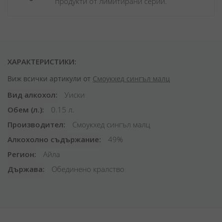
продукти от лимитирани серии.
ХАРАКТЕРИСТИКИ:
Виж всички артикули от
Смоукхед сингъл малц
Вид алкохол
Уиски
Обем (л.)
0.15 л.
Производител
Смоукхед сингъл малц
Алкохолно съдържание
49%
Регион
Айла
Държава
Обединено кралство