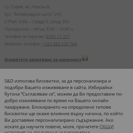
гр. София, жк. Левски В,
бул. “Ботевградско шосе” 247,
CTPark Sofia – сграда 3, склад 303
Понеделник – петък: 8:30 – 16:30 ч.
Телефон за поръчки:
0700 17 377
Мобилен телефон:
+359 889 220 764
Изпратете запитване за наличност
Начини на плащане:
S&D използва бисквитки, за да персонализира и
подобри Вашето изживяване в сайта. Избирайки
бутона “Съгласявам се”, можем да Ви предоставим по-
добро изживяване по време на Вашето онлайн
пазаруване. Блокирането на определени типове
Доставка до адрес с:
бисквитки ще окаже влияние върху начина, по който
Ви доставяме персонализирано съдържание. Ако
 или 
наш транспорт
искате да научите повече, моля, прочетете
ОБЩИ