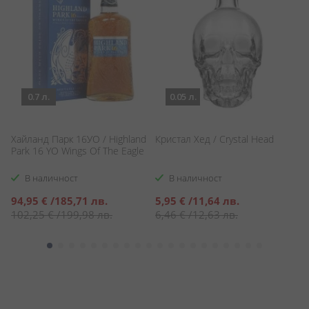
0.7 л.
0.05 л.
Хайланд Парк 16УО / Highland
Кристал Хед / Crystal Head
М
Park 16 YO Wings Of The Eagle
Шо
P
В наличност
В наличност
Специална
Специална
94,95 €
/
185,71 лв.
5,95 €
/
11,64 лв.
1
цена
цена
102,25 €
/
199,98 лв.
6,46 €
/
12,63 лв.