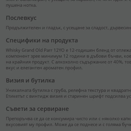
пушена нотка.
Послевкус
Продължителен и гладък, с усещане за сладост, дървесин
Специфики на продукта
Whisky Grand Old Parr 12YO е 12-годишен бленд от отлеж
компонент зрее минимум 12 години в дъбови бъчви, кое
на крайния продукт. С алкохолно съдържание от 40%, тов
вкус и елегантен ароматен профил.
Визия и бутилка
Уникалната бутилка с груба, релефна текстура и квадратн
Етикетът с винтидж визия и старинен шрифт подсилва ус
Съвети за сервиране
Препоръчва се да се консумира чисто или с няколко капк
вкусовият му профил. Може да се поднесе и с голяма буч