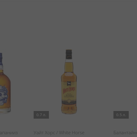
0.7 л.
0.5 л.
жапанииз
Уайт Хорс / White Horse
Балантайнс 