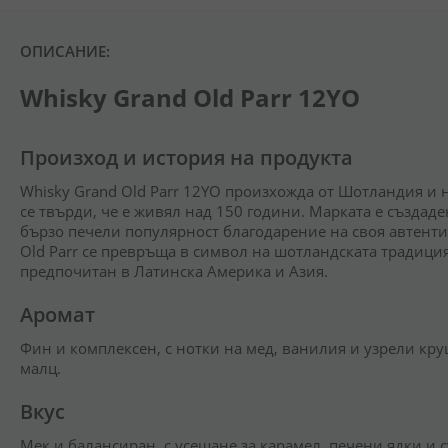
ОПИСАНИЕ:
Whisky Grand Old Parr 12YO
Произход и история на продукта
Whisky Grand Old Parr 12YO произхожда от Шотландия и н
се твърди, че е живял над 150 години. Марката е създаде
бързо печели популярност благодарение на своя автенти
Old Parr се превръща в символ на шотландската традиция
предпочитан в Латинска Америка и Азия.
Аромат
Фин и комплексен, с нотки на мед, ванилия и узрели кр
малц.
Вкус
Мек и балансиран, с усещане за карамел, печени ядки и