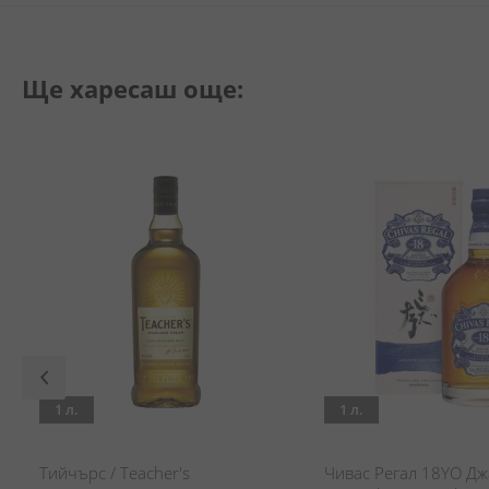
Ще харесаш още:
1 л.
1 л.
Тийчърс / Teacher's
Чивас Регал 18YO Д