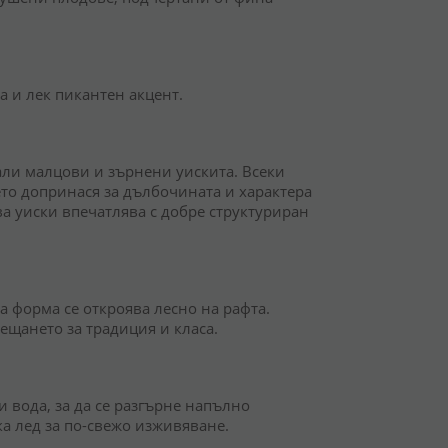
а и лек пикантен акцент.
али малцови и зърнени уискита. Всеки
то допринася за дълбочината и характера
а уиски впечатлява с добре структуриран
а форма се откроява лесно на рафта.
ещането за традиция и класа.
и вода, за да се разгърне напълно
ка лед за по-свежо изживяване.