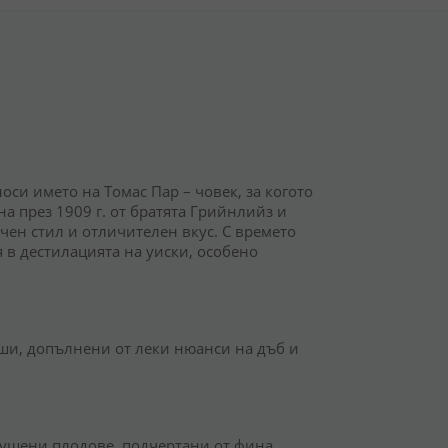
оси името на Томас Пар – човек, за когото
на през 1909 г. от братята Грийнлийз и
чен стил и отличителен вкус. С времето
 в дестилацията на уиски, особено
уши, допълнени от леки нюанси на дъб и
 сушени плодове, подчертани от фина