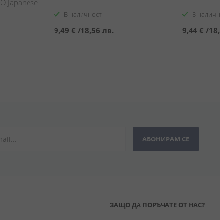
YO Japanese
В наличност
В наличн
9,49 €
/
18,56 лв.
9,44 €
/
18,
АБОНИРАМ СЕ
ЗАЩО ДА ПОРЪЧАТЕ ОТ НАС?