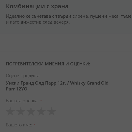
Комбинации с храна
Идеално се съчетава с твърди сирена, пушени меса, тъм
и като дижестив след вечеря.
ПОТРЕБИТЕЛСКИ МНЕНИЯ И ОЦЕНКИ:
Оцени продукта:
Уиски Гранд Олд Парр 12г. / Whisky Grand Old
Parr 12YO
Вашата оценка
1
2
3
4
5
star
stars
stars
stars
stars
Вашето име