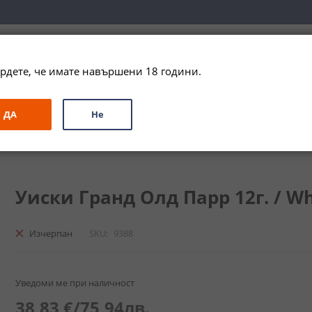
вка за цялата страна при поръчки на алкохол над 
79,99 € / 156
рдете, че имате навършени 18 години.
ЗА ПОДАРЪК
ПРОМО
СПЕЦИАЛНИ ПРЕДЛОЖЕНИЯ
МАРКИ
ДА
Не
и
Бленд
Уиски Гранд Олд Парр 12г. / Whisky Grand Old Parr 12
Уиски Гранд Олд Парр 12г. / Wh
Изчерпан
SKU
9388
Уведоми ме при наличност
38,83 €
/
75,94лв.