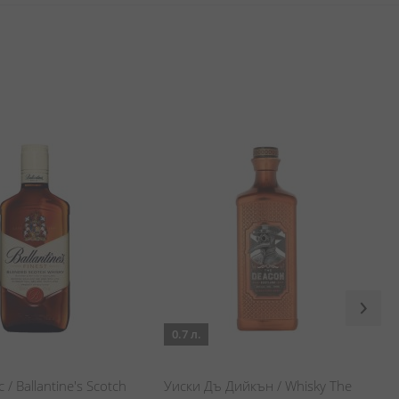
0.7 л.
/ Ballantine's Scotch
Уиски Дъ Дийкън / Whisky The