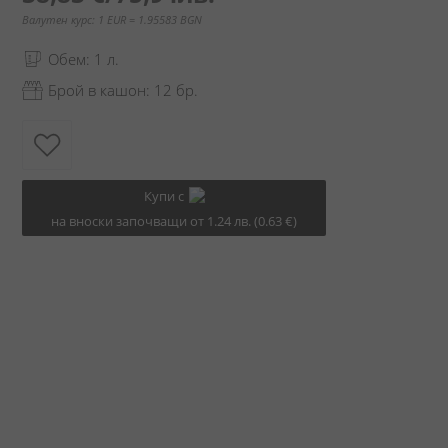
Валутен курс: 1 EUR = 1.95583 BGN
Обем: 1 л.
Брой в кашон: 12 бр.
Купи с
на вноски започващи от 1.24 лв. (0.63 €)