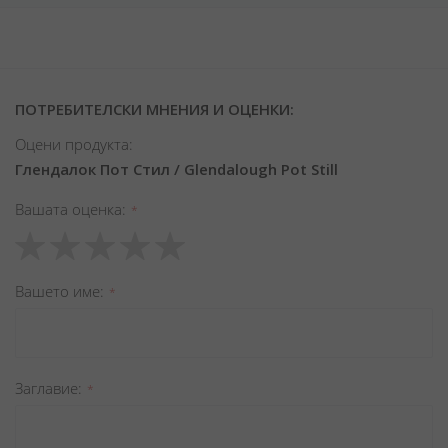
ПОТРЕБИТЕЛСКИ МНЕНИЯ И ОЦЕНКИ:
Оцени продукта:
Глендалок Пот Стил / Glendalough Pot Still
Вашата оценка
1
2
3
4
5
star
stars
stars
stars
stars
Вашето име
Заглавиe