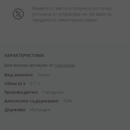
Вземете от място и получете отстъпка, 
уточнена от оператора ни. Не важи за 
продукти от лимитирани серии.
ХАРАКТЕРИСТИКИ:
Виж всички артикули от
Глендалок
Вид алкохол
Уиски
Обем (л.)
0.7 л.
Производител
Глендалок
Алкохолно съдържание
43%
Държава
Ирландия