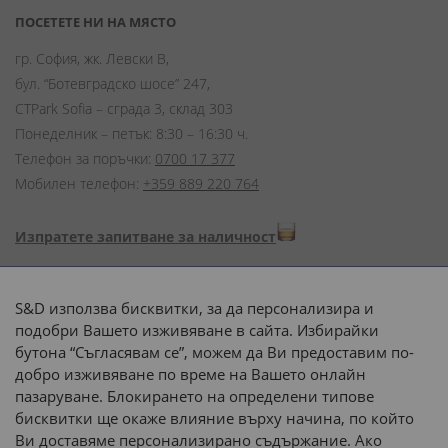
ПОСЕТЕТЕ НИ НА МЯСТО
гр. София, жк. Левски В,
бул. “Ботевградско шосе” 247,
CTPark Sofia – сграда 3, склад 303
Понеделник – петък: 8:30 – 16:30 ч.
Телефон за поръчки:
0700 17 377
Мобилен телефон:
+359 889 220 764
Изпратете запитване за наличност
Начини на плащане:
S&D използва бисквитки, за да персонализира и
подобри Вашето изживяване в сайта. Избирайки
бутона “Съгласявам се”, можем да Ви предоставим по-
добро изживяване по време на Вашето онлайн
пазаруване. Блокирането на определени типове
Доставка до адрес с:
бисквитки ще окаже влияние върху начина, по който
Ви доставяме персонализирано съдържание. Ако
 или 
наш транспорт