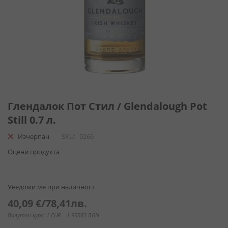
Преминете
към
Глендалок Пот Стил / Glendalough Pot
началото
Still 0.7 л.
на
галерия
Изчерпан
SKU
9266
със
Оцени продукта
снимки
Уведоми ме при наличност
40,09 €
/
78,41лв.
Валутен курс: 1 EUR = 1.95583 BGN