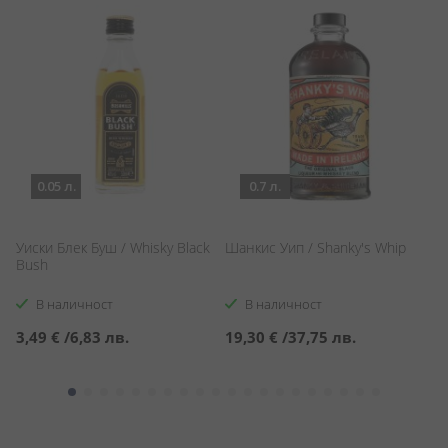
0.05 л.
0.7 л.
Уиски Блек Буш / Whisky Black
Шанкис Уип / Shanky's Whip
Уи
Bush
P
В наличност
В наличност
3,49 €
/
6,83 лв.
19,30 €
/
37,75 лв.
2