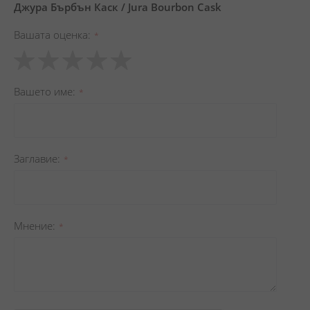
Джура Бърбън Каск / Jura Bourbon Cask
Вашата оценка
1
2
3
4
5
star
stars
stars
stars
stars
Вашето име
Заглавиe
Мнение