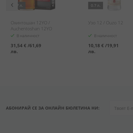
0.7 л.
0.7 л.
Охинтошан 12YO /
Узо 12 / Ouzo 12
Auchentoshan 12YO
В наличност
В наличност
31,54 €
/
61,69
10,18 €
/
19,91
лв.
лв.
АБОНИРАЙ СЕ ЗА ОНЛАЙН БЮЛЕТИНА НИ: