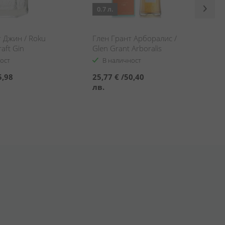
0.7 л.
 Джин / Roku
Глен Грант Арборалис /
aft Gin
Glen Grant Arboralis
ост
В наличност
5,98
25,77 €
/
50,40
лв.