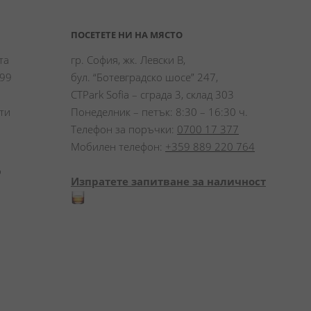
ПОСЕТЕТЕ НИ НА МЯСТО
а 
гр. София, жк. Левски В,
99 
бул. “Ботевградско шосе” 247,
CTPark Sofia – сграда 3, склад 303
и 
Понеделник – петък: 8:30 – 16:30 ч.
Телефон за поръчки:
0700 17 377
Мобилен телефон:
+359 889 220 764
 
Изпратете запитване за наличност