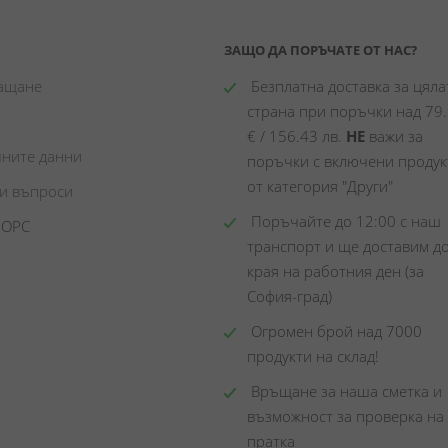
ЗАЩО ДА ПОРЪЧАТЕ ОТ НАС?
лащане
 Безплатна доставка за цялат
страна при поръчки над 79.
€ / 156.43 лв. 
НЕ
 важи за 
чните данни
поръчки с включени продукт
от категория "Други"
ни въпроси
 Поръчайте до 12:00 с наш 
 ОРС
транспорт и ще доставим до
края на работния ден (за 
София-град)
 Огромен брой над 7000 
продукти на склад! 
 Връщане за наша сметка и 
възможност за проверка на 
пратка