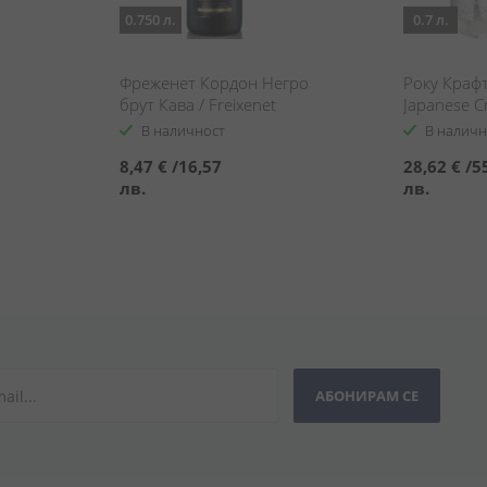
0.750 л.
0.7 л.
Фреженет Кордон Негро
Року Крафт
брут Кава / Freixenet
Japanese Cr
Cordon Negro Brut Cava
В наличност
В наличн
8,47 €
/
16,57
28,62 €
/
5
лв.
лв.
АБОНИРАМ СЕ