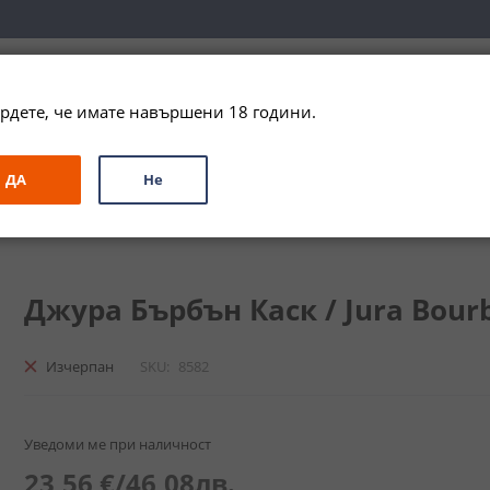
вка за цялата страна при поръчки на алкохол над 
79,99 € / 156
рдете, че имате навършени 18 години.
ЗА ПОДАРЪК
ПРОМО
СПЕЦИАЛНИ ПРЕДЛОЖЕНИЯ
МАРКИ
ДА
Не
и
Сингъл Малц
Джура Бърбън Каск / Jura Bourbon Cask
Джура Бърбън Каск / Jura Bourb
Изчерпан
SKU
8582
Уведоми ме при наличност
23,56 €
/
46,08лв.