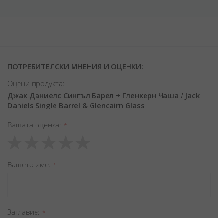
ПОТРЕБИТЕЛСКИ МНЕНИЯ И ОЦЕНКИ:
Оцени продукта:
Джак Даниелс Сингъл Барел + Гленкерн Чаша / Jack
Daniels Single Barrel & Glencairn Glass
Вашата оценка
1
2
3
4
5
star
stars
stars
stars
stars
Вашето име
Заглавиe