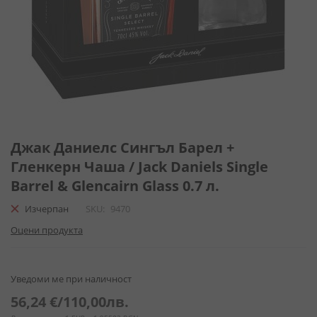
Преминете
към
Джак Даниелс Сингъл Барел +
началото
Гленкерн Чаша / Jack Daniels Single
на
Barrel & Glencairn Glass 0.7 л.
галерия
със
Изчерпан
SKU
9470
снимки
Оцени продукта
Уведоми ме при наличност
56,24 €
/
110,00лв.