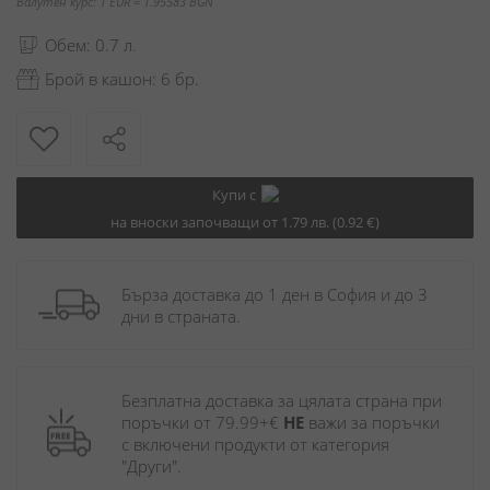
Валутен курс: 1 EUR = 1.95583 BGN
Обем: 0.7 л.
Брой в кашон: 6 бр.
Купи с
на вноски започващи от 1.79 лв. (0.92 €)
Бърза доставка до 1 ден в София и до 3 
дни в страната.
Безплатна доставка за цялата страна при 
поръчки от 79.99+€ 
НЕ
 важи за поръчки 
с включени продукти от категория 
"Други". 