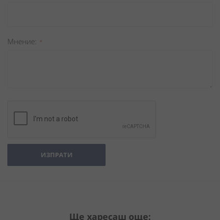
Мнение
ИЗПРАТИ
Ще харесаш още: