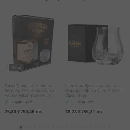
0.7 л.
Кр
Ракия Троянска Сливова
Гленкерн Кристална Чаша
He
Резерва 12 Г. + Кристална
Миксер / Glencairn Cut Crystal
Чаша / Rakia Troyan Plum
Glass Mixer
Reserva 12 YO & Crystal Glass
В наличност
В наличност
С
4
25,80 €
/
50,46 лв.
28,28 €
/
55,31 лв.
ц
5