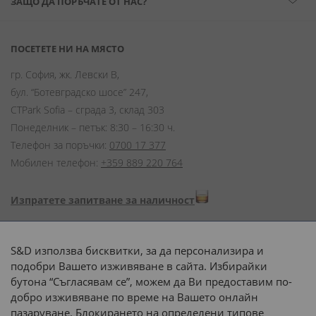
ЗАЩО ДА ПОРЪЧАТЕ ОТ НАС?
ПОСЕТЕТЕ НИ НА МЯСТО
гр. София, жк. Левски В,
бул. “Ботевградско шосе” 247,
CTPark Sofia – сграда 3, склад 303
Понеделник – петък: 8:30 – 16:30 ч.
Телефон за поръчки:
0700 17 377
Мобилен телефон:
+359 889 220 764
Изпратете запитване за наличност
Начини на плащане:
S&D използва бисквитки, за да персонализира и
подобри Вашето изживяване в сайта. Избирайки
бутона “Съгласявам се”, можем да Ви предоставим по-
добро изживяване по време на Вашето онлайн
пазаруване. Блокирането на определени типове