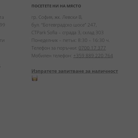
ПОСЕТЕТЕ НИ НА МЯСТО
а 
гр. София, жк. Левски В,
99 
бул. “Ботевградско шосе” 247,
CTPark Sofia – сграда 3, склад 303
и 
Понеделник – петък: 8:30 – 16:30 ч.
Телефон за поръчки:
0700 17 377
Мобилен телефон:
+359 889 220 764
 
Изпратете запитване за наличност