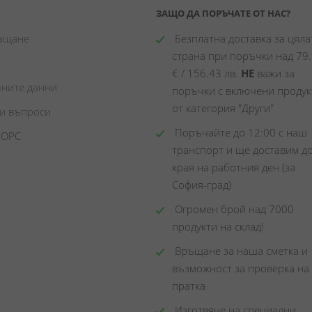
ЗАЩО ДА ПОРЪЧАТЕ ОТ НАС?
лащане
 Безплатна доставка за цялат
страна при поръчки над 79.
€ / 156.43 лв. 
НЕ
 важи за 
чните данни
поръчки с включени продукт
от категория "Други"
ни въпроси
 Поръчайте до 12:00 с наш 
 ОРС
транспорт и ще доставим до
края на работния ден (за 
София-град)
 Огромен брой над 7000 
продукти на склад! 
 Връщане за наша сметка и 
възможност за проверка на 
пратка
 Изготвяне на специални 