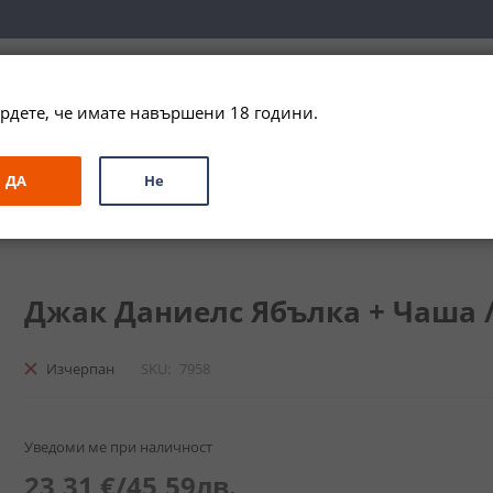
вка за цялата страна при поръчки на алкохол над 
79,99 € / 156
рдете, че имате навършени 18 години.
ЗА ПОДАРЪК
ПРОМО
СПЕЦИАЛНИ ПРЕДЛОЖЕНИЯ
МАРКИ
ДА
Не
ack Daniel's Apple + Glass
Джак Даниелс Ябълка + Чаша / Ja
Изчерпан
SKU
7958
Уведоми ме при наличност
23,31 €
/
45,59лв.