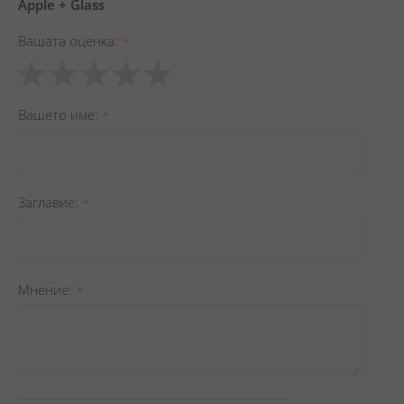
Apple + Glass
Вашата оценка
1
2
3
4
5
star
stars
stars
stars
stars
Вашето име
Заглавиe
Мнение