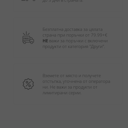
до 3 дни в страната.
Безплатна доставка за цялата 
страна при поръчки от 79.99+€ 
НЕ
 важи за поръчки с включени 
продукти от категория "Други". 
Вземете от място и получете 
отстъпка, уточнена от оператора 
ни. Не важи за продукти от 
лимитирани серии.