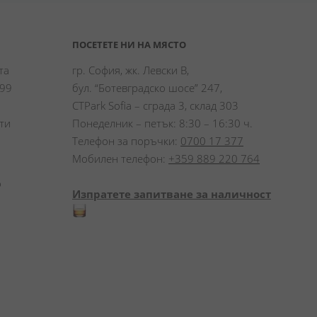
ПОСЕТЕТЕ НИ НА МЯСТО
а 
гр. София, жк. Левски В,
99 
бул. “Ботевградско шосе” 247,
CTPark Sofia – сграда 3, склад 303
и 
Понеделник – петък: 8:30 – 16:30 ч.
Телефон за поръчки:
0700 17 377
Мобилен телефон:
+359 889 220 764
 
Изпратете запитване за наличност