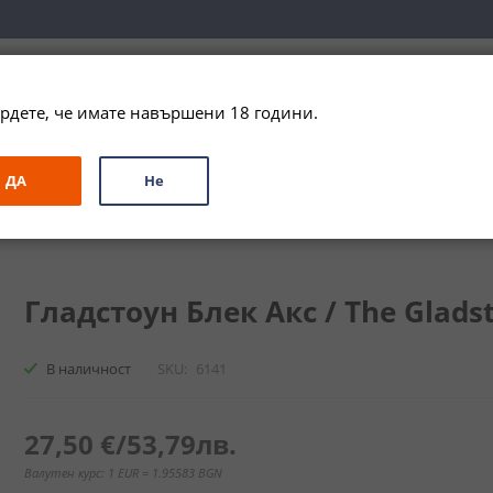
вка за цялата страна при поръчки на алкохол над 
79,99 € / 156
рдете, че имате навършени 18 години.
ЗА ПОДАРЪК
ПРОМО
СПЕЦИАЛНИ ПРЕДЛОЖЕНИЯ
МАРКИ
ДА
Не
и
Бленд
Гладстоун Блек Акс / The Gladstone Black Axe
Гладстоун Блек Акс / The Gladst
В наличност
SKU
6141
27,50 €
/
53,79лв.
Валутен курс: 1 EUR = 1.95583 BGN