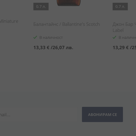
0.7 л.
0.7 л.
Miniature
Балантайнс / Ballantine's Scotch
Джон Бар Ч
Label
В наличност
В наличн
13,33 €
/
26,07 лв.
13,29 €
/
2
АБОНИРАМ СЕ