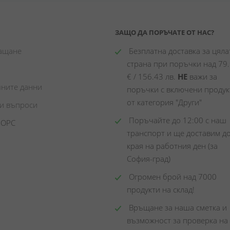
ЗАЩО ДА ПОРЪЧАТЕ ОТ НАС?
лащане
 Безплатна доставка за цялат
страна при поръчки над 79.
€ / 156.43 лв. 
НЕ
 важи за 
чните данни
поръчки с включени продукт
от категория "Други"
ни въпроси
 Поръчайте до 12:00 с наш 
 ОРС
транспорт и ще доставим до
края на работния ден (за 
София-град)
 Огромен брой над 7000 
продукти на склад! 
 Връщане за наша сметка и 
възможност за проверка на 