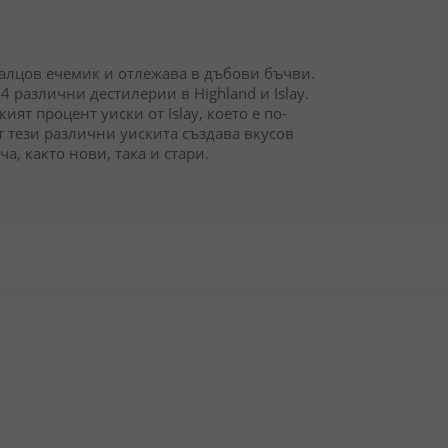
 малцов ечемик и отлежава в дъбови бъчви.
4 различни дестилерии в Highland и Islay.
ият процент уиски от Islay, което е по-
 тези различни уискита създава вкусов
а, както нови, така и стари.