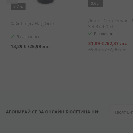
0.6 л.
0.7 л.
/
Дюърс Сет / Dewar's 
Хайг Голд / Haig Gold
O
Set 3x200ml
В наличност
В наличност
Специална
31,89 €
/
62,37 лв.
13,29 €
/
25,99 лв.
цена
39,86 €
/
77,96 лв.
АБОНИРАЙ СЕ ЗА ОНЛАЙН БЮЛЕТИНА НИ: