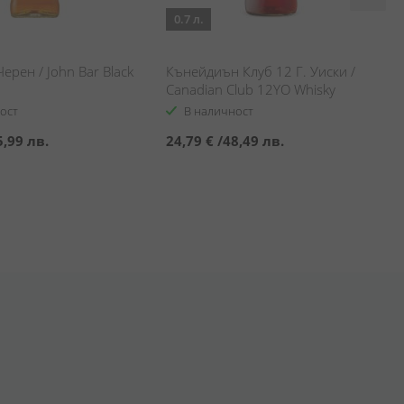
0.7 л.
ерен / John Bar Black
Кънейдиън Клуб 12 Г. Уиски /
Canadian Club 12YO Whisky
ост
В наличност
5,99 лв.
24,79 €
/
48,49 лв.