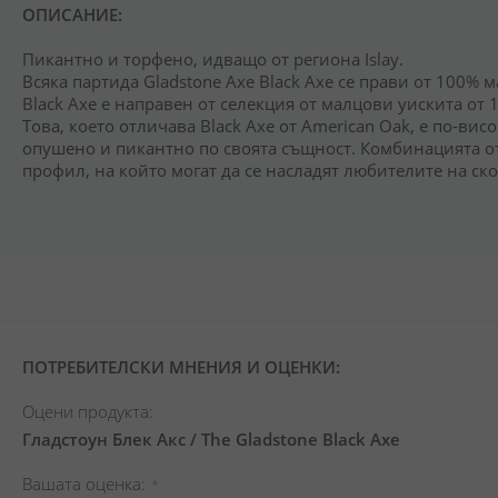
снимки
ОПИСАНИЕ:
Пикантно и торфено, идващо от региона Islay.
Всяка партида Gladstone Axe Black Axe се прави от 100%
Black Axe е направен от селекция от малцови уискита от 1
Това, което отличава Black Axe от American Oak, е по-висок
опушено и пикантно по своята същност. Комбинацията от
профил, на който могат да се насладят любителите на скоч
ПОТРЕБИТЕЛСКИ МНЕНИЯ И ОЦЕНКИ:
Оцени продукта:
Гладстоун Блек Акс / The Gladstone Black Axe
Вашата оценка