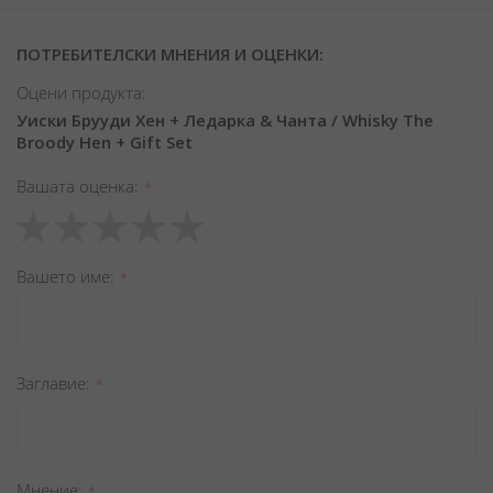
ПОТРЕБИТЕЛСКИ МНЕНИЯ И ОЦЕНКИ:
Оцени продукта:
Уиски Брууди Хен + Ледарка & Чанта / Whisky The
Broody Hen + Gift Set
Вашата оценка
1
2
3
4
5
star
stars
stars
stars
stars
Вашето име
Заглавиe
Мнение