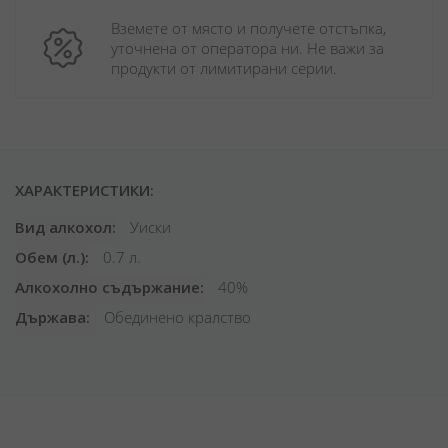
Вземете от място и получете отстъпка, 
уточнена от оператора ни. Не важи за 
продукти от лимитирани серии.
ХАРАКТЕРИСТИКИ:
Вид алкохол
Уиски
Обем (л.)
0.7 л.
Алкохолно съдържание
40%
Държава
Обединено кралство