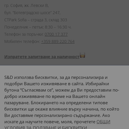
гр. София, жк. Левски В,
бул. “Ботевградско шосе” 247,
CTPark Sofia – сграда 3, склад 303
Понеделник – петък: 8:30 – 16:30 ч.
Телефон за поръчки:
0700 17 377
Мобилен телефон:
+359 889 220 764
Изпратете запитване за наличност
Начини на плащане:
S&D използва бисквитки, за да персонализира и
подобри Вашето изживяване в сайта. Избирайки
бутона “Съгласявам се”, можем да Ви предоставим по-
добро изживяване по време на Вашето онлайн
пазаруване. Блокирането на определени типове
Доставка до адрес с:
бисквитки ще окаже влияние върху начина, по който
Ви доставяме персонализирано съдържание. Ако
 или 
наш транспорт
искате да научите повече, моля, прочетете
ОБЩИ
УСЛОВИЯ ЗА ПОЛЗВАНЕ И БИСКВИТКИ.