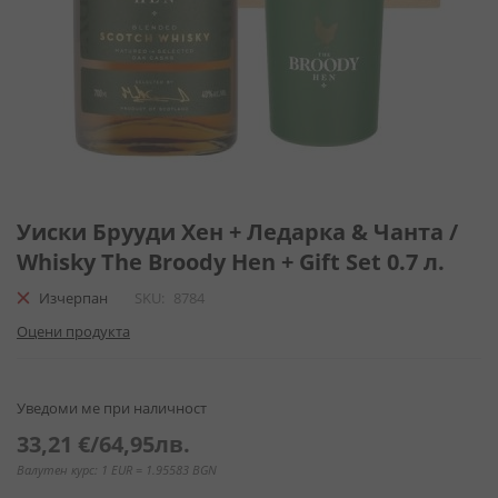
Преминете
към
Уиски Брууди Хен + Ледарка & Чанта /
началото
Whisky The Broody Hen + Gift Set 0.7 л.
на
галерия
Изчерпан
SKU
8784
със
Оцени продукта
снимки
Уведоми ме при наличност
33,21 €
/
64,95лв.
Валутен курс: 1 EUR = 1.95583 BGN