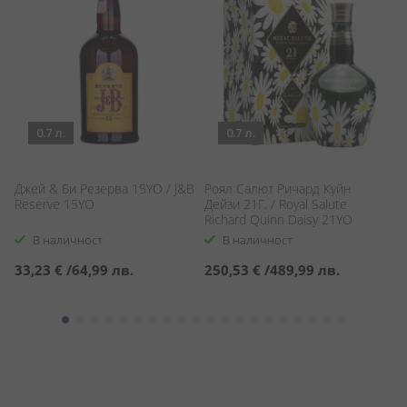
0.7 л.
0.7 л.
Д
Джей & Би Резерва 15YO / J&B
Роял Салют Ричард Куйн
15
Reserve 15YO
Дейзи 21Г. / Royal Salute
L
Richard Quinn Daisy 21YO
В наличност
В наличност
С
4
33,23 €
/
64,99 лв.
250,53 €
/
489,99 лв.
ц
5