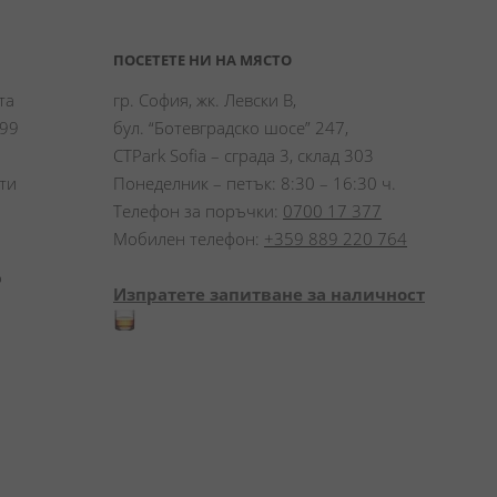
ПОСЕТЕТЕ НИ НА МЯСТО
а 
гр. София, жк. Левски В,
99 
бул. “Ботевградско шосе” 247,
CTPark Sofia – сграда 3, склад 303
и 
Понеделник – петък: 8:30 – 16:30 ч.
Телефон за поръчки:
0700 17 377
Мобилен телефон:
+359 889 220 764
 
Изпратете запитване за наличност