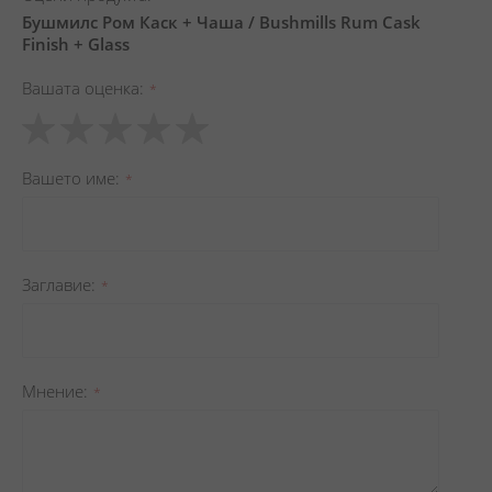
Бушмилс Ром Каск + Чаша / Bushmills Rum Cask
Finish + Glass
Вашата оценка
1
2
3
4
5
star
stars
stars
stars
stars
Вашето име
Заглавиe
Мнение