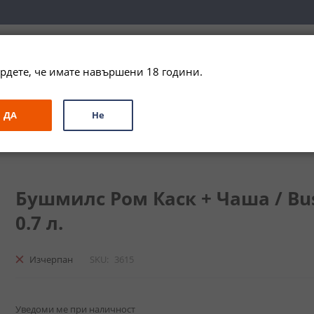
вка за цялата страна при поръчки на алкохол над 
79,99 € / 156
рдете, че имате навършени 18 години.
ЗА ПОДАРЪК
ПРОМО
СПЕЦИАЛНИ ПРЕДЛОЖЕНИЯ
МАРКИ
ДА
Не
hmills Rum Cask Finish + Glass
Бушмилс Ром Каск + Чаша / Bush
0.7 л.
Изчерпан
SKU
3615
Уведоми ме при наличност