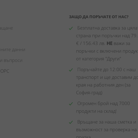
ЗАЩО ДА ПОРЪЧАТЕ ОТ НАС?
лащане
 Безплатна доставка за цялат
страна при поръчки над 79.
€ / 156.43 лв. 
НЕ
 важи за 
чните данни
поръчки с включени продукт
от категория "Други"
ни въпроси
 Поръчайте до 12:00 с наш 
 ОРС
транспорт и ще доставим до
края на работния ден (за 
София-град)
 Огромен брой над 7000 
продукти на склад! 
 Връщане за наша сметка и 
възможност за проверка на 
пратка