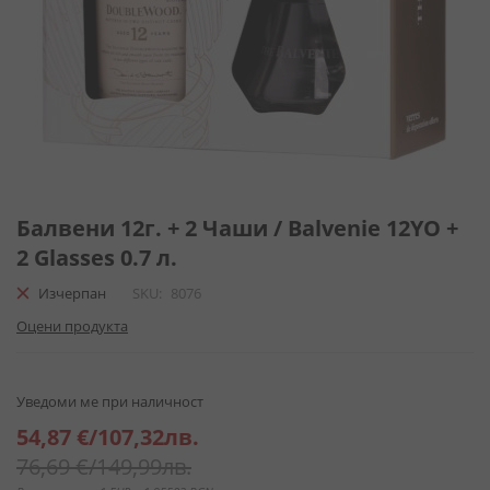
Преминете
към
Балвени 12г. + 2 Чаши / Balvenie 12YO +
началото
2 Glasses 0.7 л.
на
галерия
Изчерпан
SKU
8076
със
Оцени продукта
снимки
Уведоми ме при наличност
Специална
54,87 €
/
107,32лв.
цена
76,69 €
/
149,99лв.