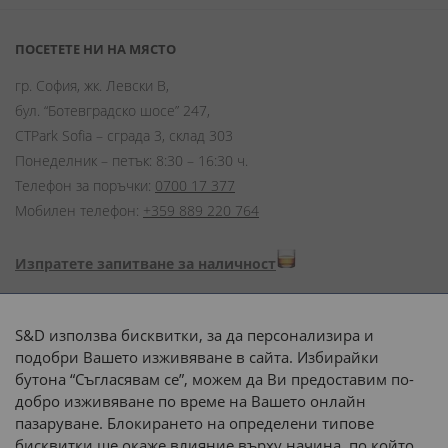
ПОСЕТЕТЕ НИ НА МЯСТО
гр. София, жк. Левски В,
бул. “Ботевградско шосе” 247,
CTPark Sofia – сграда 3, склад 303
Понеделник – петък: 8:30 – 16:30 ч.
Телефон за поръчки:
0700 17 377
Мобилен телефон:
+359 889 220 764
Изпратете запитване за наличност
Начини на плащане:
S&D използва бисквитки, за да персонализира и
подобри Вашето изживяване в сайта. Избирайки
бутона “Съгласявам се”, можем да Ви предоставим по-
добро изживяване по време на Вашето онлайн
пазаруване. Блокирането на определени типове
Доставка до адрес с:
бисквитки ще окаже влияние върху начина, по който