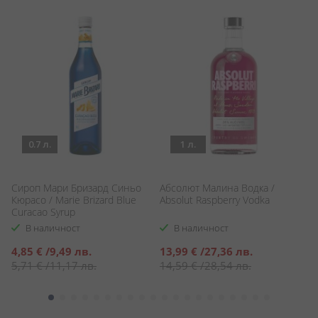
0.7 л.
1 л.
/
Сироп Мари Бризард Синьо
Абсолют Малина Водка /
Л
Кюрасо / Marie Brizard Blue
Absolut Raspberry Vodka
L
Curacao Syrup
В наличност
В наличност
Специална
Специална
С
4,85 €
/
9,49 лв.
13,99 €
/
27,36 лв.
1
цена
цена
ц
5,71 €
/
11,17 лв.
14,59 €
/
28,54 лв.
2