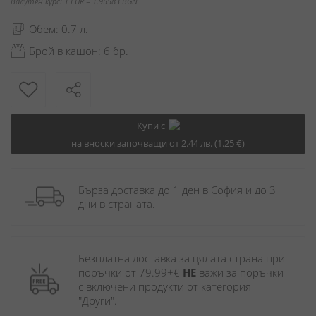
Валутен курс: 1 EUR = 1.95583 BGN
Обем: 0.7 л.
Брой в кашон: 6 бр.
Купи с
на вноски започващи от 2.44 лв. (1.25 €)
Бърза доставка до 1 ден в София и до 3 
дни в страната.
Безплатна доставка за цялата страна при 
поръчки от 79.99+€ 
НЕ
 важи за поръчки 
с включени продукти от категория 
"Други". 