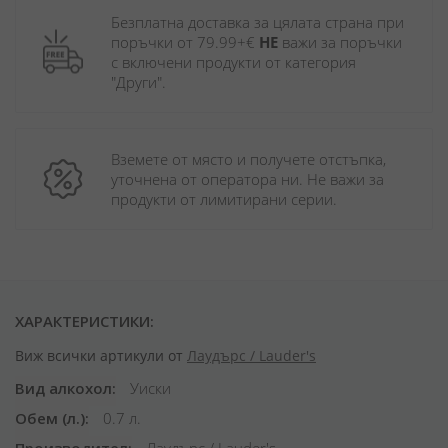
Безплатна доставка за цялата страна при 
поръчки от 79.99+€ 
НЕ
 важи за поръчки 
с включени продукти от категория 
"Други". 
Вземете от място и получете отстъпка, 
уточнена от оператора ни. Не важи за 
продукти от лимитирани серии.
ХАРАКТЕРИСТИКИ:
Виж всички артикули от
Лаудърс / Lauder's
Вид алкохол
Уиски
Обем (л.)
0.7 л.