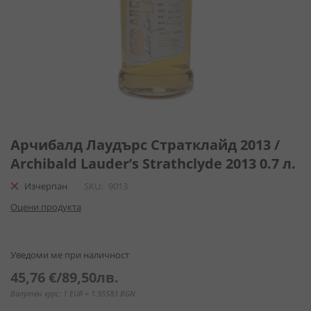
Преминете
към
Арчибалд Лаудърс Стратклайд 2013 /
началото
Archibald Lauder’s Strathclyde 2013 0.7 л.
на
галерия
Изчерпан
SKU
9013
със
Оцени продукта
снимки
Уведоми ме при наличност
45,76 €
/
89,50лв.
Валутен курс: 1 EUR = 1.95583 BGN