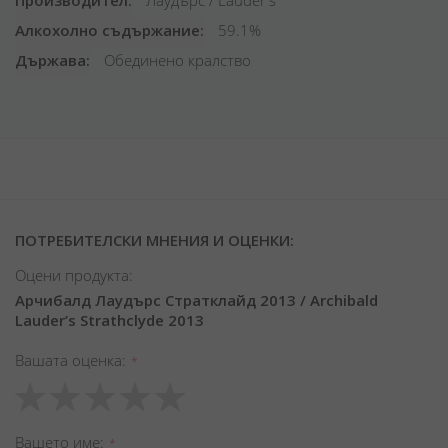
Производител
Лаудърс / Lauder's
Алкохолно съдържание
59.1%
Държава
Обединено кралство
ПОТРЕБИТЕЛСКИ МНЕНИЯ И ОЦЕНКИ:
Оцени продукта:
Арчибалд Лаудърс Стратклайд 2013 / Archibald
Lauder’s Strathclyde 2013
Вашата оценка
1
2
3
4
5
star
stars
stars
stars
stars
Вашето име