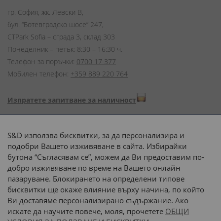
гр. София, жк. Левски В,
бул. “Ботевградско шосе” 247,
CTPark Sofia – сграда 3, склад 303
Понеделник – петък: 8:30 – 16:30 ч.
Телефон за поръчки:
0700 17 377
Мобилен телефон:
+359 889 220 764
Изпратете запитване за наличност
Начини на плащане:
S&D използва бисквитки, за да персонализира и
подобри Вашето изживяване в сайта. Избирайки
бутона “Съгласявам се”, можем да Ви предоставим по-
добро изживяване по време на Вашето онлайн
пазаруване. Блокирането на определени типове
Доставка до адрес с:
бисквитки ще окаже влияние върху начина, по който
Ви доставяме персонализирано съдържание. Ако
 или 
наш транспорт
искате да научите повече, моля, прочетете
ОБЩИ