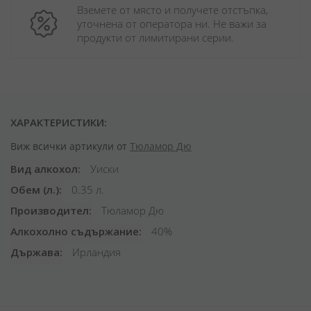
Вземете от място и получете отстъпка, 
уточнена от оператора ни. Не важи за 
продукти от лимитирани серии.
ХАРАКТЕРИСТИКИ:
Виж всички артикули от
Тюламор Дю
Вид алкохол
Уиски
Обем (л.)
0.35 л.
Производител
Тюламор Дю
Алкохолно съдържание
40%
Държава
Ирландия