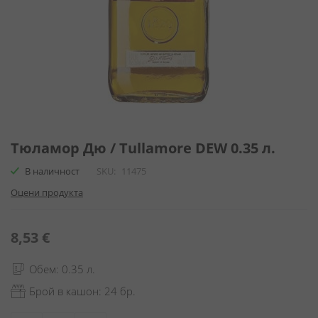
Преминете
към
Тюламор Дю / Tullamore DEW 0.35 л.
началото
В наличност
SKU
11475
на
галерия
Оцени продукта
със
снимки
8,53 €
Обем: 0.35 л.
Брой в кашон: 24 бр.