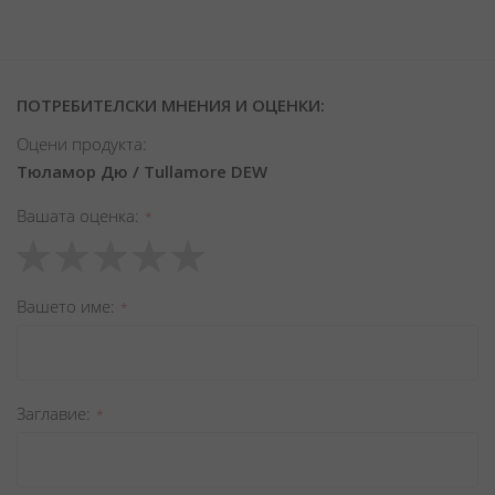
ПОТРЕБИТЕЛСКИ МНЕНИЯ И ОЦЕНКИ:
Оцени продукта:
Тюламор Дю / Tullamore DEW
Вашата оценка
1
2
3
4
5
star
stars
stars
stars
stars
Вашето име
Заглавиe