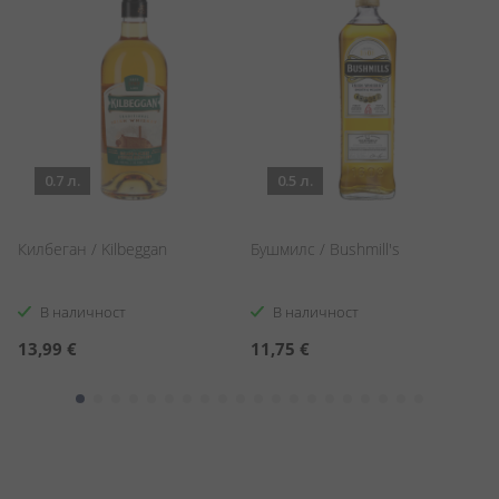
0.7 л.
0.5 л.
Килбеган / Kilbeggan
Бушмилс / Bushmill's
Уи
P
В наличност
В наличност
13,99 €
11,75 €
2