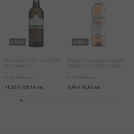
0.750 л.
0.750 л.
Файн Уайт Порт / Fine White
Болгаре Розе Домейн Бойар /
Д
Port Graham's
Bolgare Rose Domaine Boyar
Le
В наличност
В наличност
14,92 €
/
29,18 лв.
3,49 €
/
6,83 лв.
1