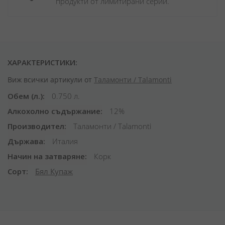
продукти от лимитирани серии.
ХАРАКТЕРИСТИКИ:
Виж всички артикули от
Таламонти / Talamonti
Обем (л.)
0.750 л.
Алкохолно съдържание
12%
Производител
Таламонти / Talamonti
Държава
Италия
Начин на затваряне
Корк
Сорт
Бял Купаж