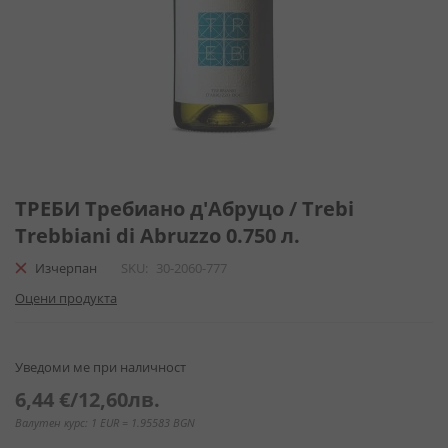
Преминете
към
ТРЕБИ Требиано д'Абруцо / Trebi
началото
Trebbiani di Abruzzo 0.750 л.
на
галерия
Изчерпан
SKU
30-2060-777
със
Оцени продукта
снимки
Уведоми ме при наличност
6,44 €
/
12,60лв.
Валутен курс: 1 EUR = 1.95583 BGN