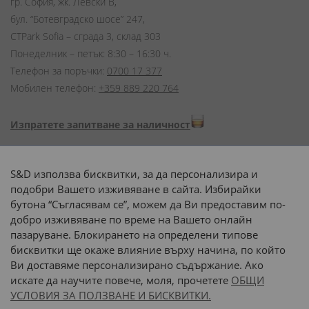
гр. София, жк. Левски В,
бул. “Ботевградско шосе” 247,
CTPark Sofia – сграда 3, склад 303
Понеделник – петък: 8:30 – 16:30 ч.
Телефон за поръчки:
0700 17 377
Мобилен телефон:
+359 889 220 764
Изпратете запитване за наличност
Начини на плащане:
S&D използва бисквитки, за да персонализира и
подобри Вашето изживяване в сайта. Избирайки
бутона “Съгласявам се”, можем да Ви предоставим по-
добро изживяване по време на Вашето онлайн
пазаруване. Блокирането на определени типове
Доставка до адрес с:
бисквитки ще окаже влияние върху начина, по който
Ви доставяме персонализирано съдържание. Ако
 или 
наш транспорт
искате да научите повече, моля, прочетете
ОБЩИ
УСЛОВИЯ ЗА ПОЛЗВАНЕ И БИСКВИТКИ.