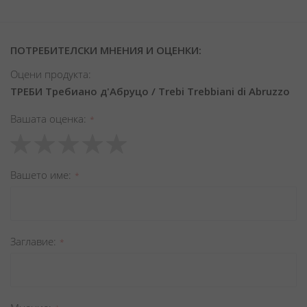
ПОТРЕБИТЕЛСКИ МНЕНИЯ И ОЦЕНКИ:
Оцени продукта:
ТРЕБИ Требиано д'Абруцо / Trebi Trebbiani di Abruzzo
Вашата оценка
1
2
3
4
5
star
stars
stars
stars
stars
Вашето име
Заглавиe