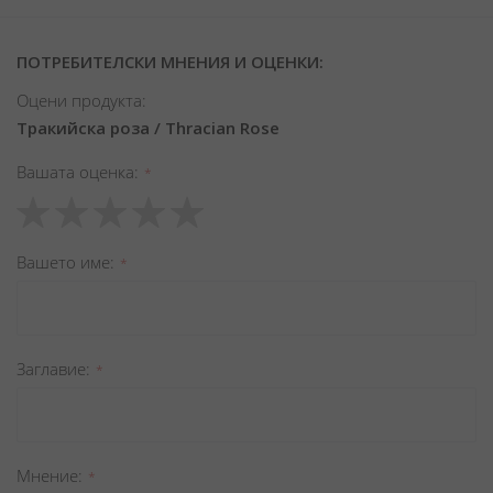
ПОТРЕБИТЕЛСКИ МНЕНИЯ И ОЦЕНКИ:
Оцени продукта:
Тракийска роза / Thracian Rose
Вашата оценка
1
2
3
4
5
star
stars
stars
stars
stars
Вашето име
Заглавиe
Мнение