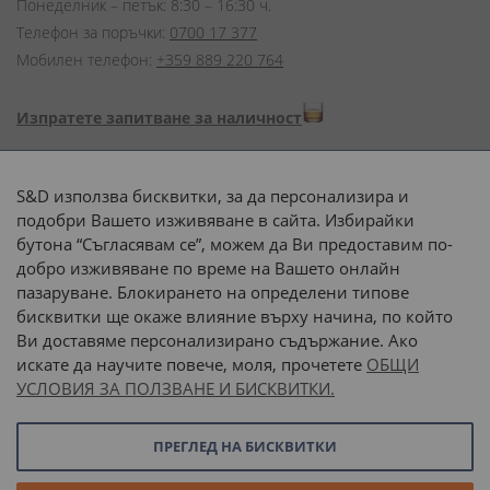
Понеделник – петък: 8:30 – 16:30 ч.
Телефон за поръчки:
0700 17 377
Мобилен телефон:
+359 889 220 764
Изпратете запитване за наличност
Начини на плащане:
S&D използва бисквитки, за да персонализира и
подобри Вашето изживяване в сайта. Избирайки
бутона “Съгласявам се”, можем да Ви предоставим по-
добро изживяване по време на Вашето онлайн
пазаруване. Блокирането на определени типове
Доставка до адрес с:
бисквитки ще окаже влияние върху начина, по който
Ви доставяме персонализирано съдържание. Ако
 или 
наш транспорт
искате да научите повече, моля, прочетете
ОБЩИ
УСЛОВИЯ ЗА ПОЛЗВАНЕ И БИСКВИТКИ.
Последвайте ни:
ПРЕГЛЕД НА БИСКВИТКИ