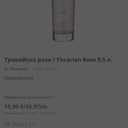
Преминете
към
Тракийска роза / Thracian Rose 0.5 л.
началото
Изчерпан
SKU
15-1377
на
галерия
Оцени продукта
със
снимки
Уведоми ме при наличност
18,90 €
/
36,97лв.
Валутен курс: 1 EUR = 1.95583 BGN
Обем: 0.5 л.