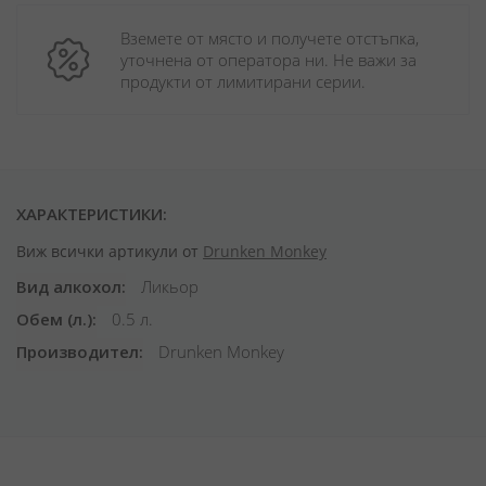
Вземете от място и получете отстъпка, 
уточнена от оператора ни. Не важи за 
продукти от лимитирани серии.
ХАРАКТЕРИСТИКИ:
Виж всички артикули от
Drunken Monkey
Вид алкохол
Ликьор
Обем (л.)
0.5 л.
Производител
Drunken Monkey