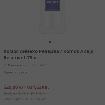
Преминете
към
Комос Аниехо Резерва / Komos Anejo
началото
Reserva 1.75 л.
на
галерия
В наличност
SKU
6932
със
Оцени продукта
снимки
Специална
529,00 €
/
1 034,63лв.
цена
664,67 €
/
1 299,98лв.
Валутен курс: 1 EUR = 1.95583 BGN