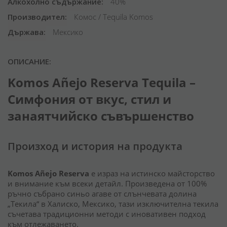
Алкохолно съдържание
40%
Производител
Комос / Tequila Komos
Държава
Мексико
ОПИСАНИЕ:
Komos Añejo Reserva Tequila –
Симфония от вкус, стил и
занаятчийско съвършенство
Произход и история на продукта
Komos Añejo Reserva
е израз на истинско майсторство
и внимание към всеки детайл. Произведена от 100%
ръчно събрано синьо агаве от слънчевата долина
„Текила“ в Халиско, Мексико, тази изключителна текила
съчетава традиционни методи с иновативен подход
към отлежаването.