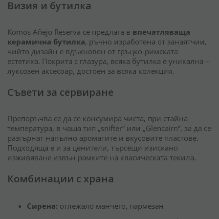
Визия и бутилка
Komos Añejo Reserva се предлага в
впечатляваща
керамична бутилка
, ръчно изработена от занаятчии,
чийто дизайн е вдъхновен от гръцко-римската
естетика. Покрита с глазура, всяка бутилка е уникална –
луксозен аксесоар, достоен за всяка колекция.
Съвети за сервиране
Препоръчва се да се консумира чиста, при стайна
температура, в чаша тип „snifter“ или „Glencairn“, за да се
разгърнат напълно ароматите и вкусовите пластове.
Подходяща е и за ценители, търсещи изискано
изживяване извън рамките на класическата текила.
Комбинации с храна
Сирена:
отлежало манчего, пармезан