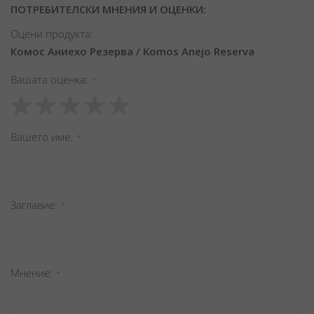
ПОТРЕБИТЕЛСКИ МНЕНИЯ И ОЦЕНКИ:
Оцени продукта:
Комос Аниехо Резерва / Komos Anejo Reserva
Вашата оценка
1
2
3
4
5
star
stars
stars
stars
stars
Вашето име
Заглавиe
Мнение