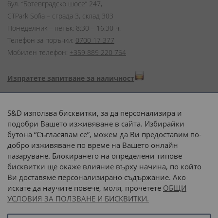
бул. “Ботевградско шосе” 247,
CTPark Sofia – сграда 3, склад 303
Понеделник – петък: 8:30 – 16:30 ч.
Телефон за поръчки:
0700 17 377
Мобилен телефон:
+359 889 220 764
Изпратете запитване за наличност
Начини на плащане:
S&D използва бисквитки, за да персонализира и
подобри Вашето изживяване в сайта. Избирайки
бутона “Съгласявам се”, можем да Ви предоставим по-
добро изживяване по време на Вашето онлайн
пазаруване. Блокирането на определени типове
Доставка до адрес с:
бисквитки ще окаже влияние върху начина, по който
Ви доставяме персонализирано съдържание. Ако
 или 
наш транспорт
искате да научите повече, моля, прочетете
ОБЩИ
УСЛОВИЯ ЗА ПОЛЗВАНЕ И БИСКВИТКИ.
Последвайте ни: