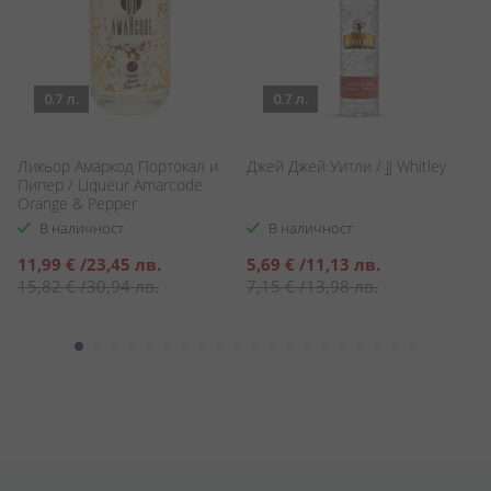
0.7 л.
0.7 л.
М
Ликьор Амаркод Портокал и
Джей Джей Уитли / JJ Whitley
/ 
Пипер / Liqueur Amarcode
Orange & Pepper
В наличност
В наличност
С
1
Специална
Специална
11,99 €
/
23,45 лв.
5,69 €
/
11,13 лв.
ц
л
цена
цена
15,82 €
/
30,94 лв.
7,15 €
/
13,98 лв.
/
3