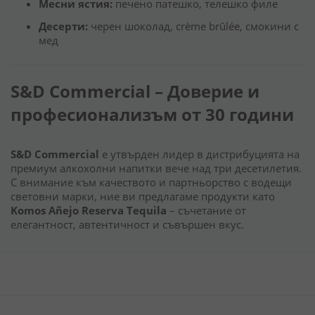
Месни ястия:
печено патешко, телешко филе
Десерти:
черен шоколад, crème brûlée, смокини с
мед
S&D Commercial – Доверие и
професионализъм от 30 години
S&D Commercial
е утвърден лидер в дистрибуцията на
премиум алкохолни напитки вече над три десетилетия.
С внимание към качеството и партньорство с водещи
световни марки, ние ви предлагаме продукти като
Komos Añejo Reserva Tequila
– съчетание от
елегантност, автентичност и съвършен вкус.