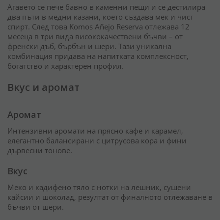
Агавето се пече бавно в каменни пещи и се дестилира
два пъти в медни казани, което създава мек и чист
спирт. След това Komos Añejo Reserva отлежава 12
месеца в три вида висококачествени бъчви – от
френски дъб, бърбън и шери. Тази уникална
комбинация придава на напитката комплексност,
богатство и характерен профил.
Вкус и аромат
Аромат
Интензивни аромати на прясно кафе и карамел,
елегантно балансирани с цитрусова кора и фини
дървесни тонове.
Вкус
Меко и кадифено тяло с нотки на лешник, сушени
кайсии и шоколад, резултат от финалното отлежаване в
бъчви от шери.