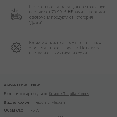
Безплатна доставка за цялата страна при 
поръчки от 79.99+€ 
НЕ
 важи за поръчки 
с включени продукти от категория 
"Други". 
Вземете от място и получете отстъпка, 
уточнена от оператора ни. Не важи за 
продукти от лимитирани серии.
ХАРАКТЕРИСТИКИ:
Виж всички артикули от
Комос / Tequila Komos
Вид алкохол
Текила & Мескал
Обем (л.)
1.75 л.