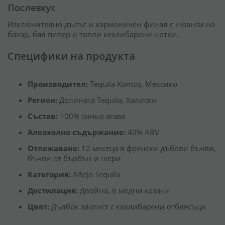
Послевкус
Изключително дълъг и хармоничен финал с нюанси на
бахар, бял пипер и топли кехлибарени нотки.
Специфики на продукта
Производител:
Tequila Komos, Мексико
Регион:
Долината Tequila, Халиско
Състав:
100% синьо агаве
Алкохолно съдържание:
40% ABV
Отлежаване:
12 месеца в френски дъбови бъчви,
бъчви от бърбън и шери
Категория:
Añejo Tequila
Дестилация:
Двойна, в медни казани
Цвят:
Дълбок златист с кехлибарени отблясъци