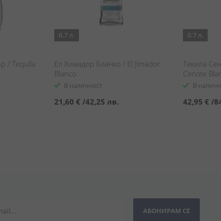
0.7 л.
0.7 л.
 / Tequila
Ел Химадор Бланко / El Jimador
Текила Сен
Blanco
Cenote Bla
В наличност
В наличн
21,60 €
/
42,25 лв.
42,95 €
/
8
АБОНИРАМ СЕ