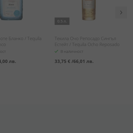
0.5 л.
оте Бланко / Tequila
Текила Очо Репосадо Сингъл
nco
Естейт / Tequila Ocho Reposado
Single Estate
ост
В наличност
4,00 лв.
33,75 €
/
66,01 лв.