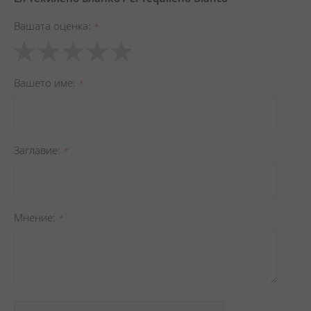
Вашата оценка
1
2
3
4
5
star
stars
stars
stars
stars
Вашето име
Заглавиe
Мнение