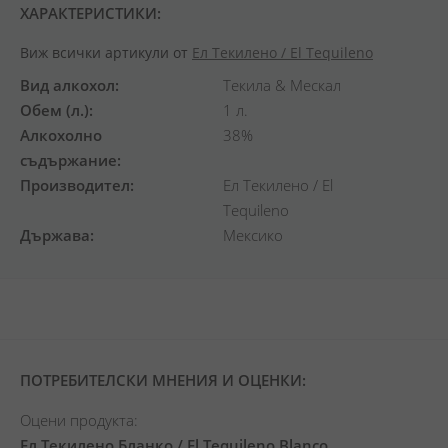
ХАРАКТЕРИСТИКИ:
Виж всички артикули от
Ел Текилено / El Tequileno
Вид алкохол
Текила & Мескал
Обем (л.)
1 л.
Алкохолно
38%
съдържание
Производител
Ел Текилено / El
Tequileno
Държава
Мексико
ПОТРЕБИТЕЛСКИ МНЕНИЯ И ОЦЕНКИ:
Оцени продукта:
Ел Текилено Бланко / El Tequileno Blanco