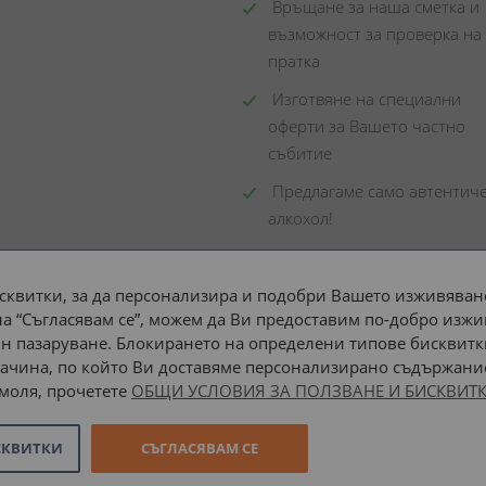
 Връщане за наша сметка и 
възможност за проверка на 
пратка
 Изготвяне на специални 
оферти за Вашето частно 
събитие
 Предлагаме само автентиче
алкохол!
сквитки, за да персонализира и подобри Вашето изживяване
а “Съгласявам се”, можем да Ви предоставим по-добро изжи
Доставка до адрес с:
н пазаруване. Блокирането на определени типове бисквитк
ачина, по който Ви доставяме персонализирано съдържание
 моля, прочетете
ОБЩИ УСЛОВИЯ ЗА ПОЛЗВАНЕ И БИСКВИТК
СКВИТКИ
СЪГЛАСЯВАМ СЕ
Онлайн магазин от
Stenik