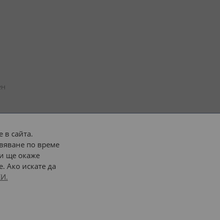
н 
 в сайта.
вяване по време
 или 
наш транспорт
и ще окаже
. Ако искате да
Последвайте ни:
И.