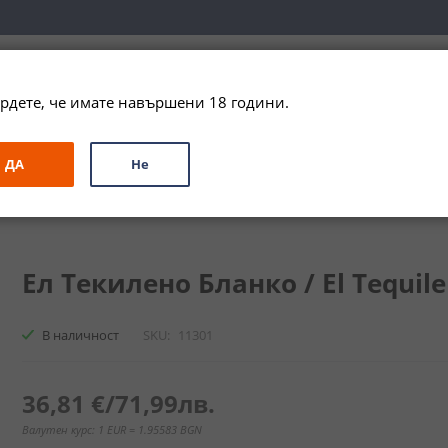
вка за цялата страна при поръчки на алкохол над 
79,99 € / 156
рдете, че имате навършени 18 години.
ЗА ПОДАРЪК
ПРОМО
СПЕЦИАЛНИ ПРЕДЛОЖЕНИЯ
МАРКИ
ДА
Не
Ел Текилено Бланко / El Tequileno Blanco
Ел Текилено Бланко / El Tequile
В наличност
SKU
11301
36,81 €
/
71,99лв.
Валутен курс: 1 EUR = 1.95583 BGN