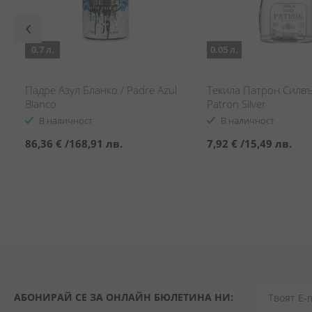
0.7 л.
0.05 л.
Падре Азул Бланко / Padre Azul
Текила Патрон Силвър
Blanco
Patron Silver
В наличност
В наличност
86,36 €
/
168,91 лв.
7,92 €
/
15,49 лв.
АБОНИРАЙ СЕ ЗА ОНЛАЙН БЮЛЕТИНА НИ: