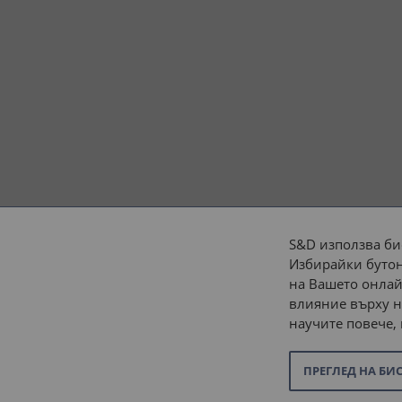
S&D използва би
Избирайки бутон
Начини на плащане:
на Вашето онлай
влияние върху н
научите повече,
ПРЕГЛЕД НА БИ
© 2026 “С и Д Комерсиал” ООД. Всички права запазени.