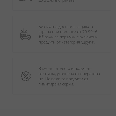
до 3 дни в страната.
Безплатна доставка за цялата 
страна при поръчки от 79.99+€ 
НЕ
 важи за поръчки с включени 
продукти от категория "Други". 
Вземете от място и получете 
отстъпка, уточнена от оператора 
ни. Не важи за продукти от 
лимитирани серии.