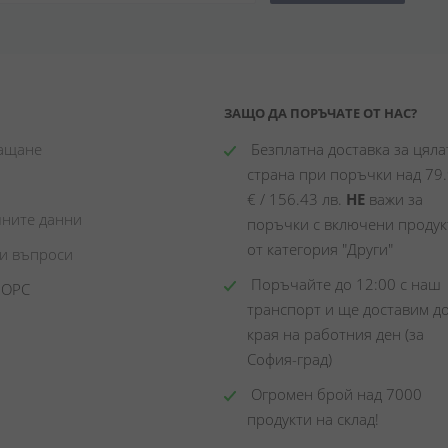
ЗАЩО ДА ПОРЪЧАТЕ ОТ НАС?
лащане
 Безплатна доставка за цялат
страна при поръчки над 79.
€ / 156.43 лв. 
НЕ
 важи за 
чните данни
поръчки с включени продукт
от категория "Други"
ни въпроси
 Поръчайте до 12:00 с наш 
 ОРС
транспорт и ще доставим до
края на работния ден (за 
София-град)
 Огромен брой над 7000 
продукти на склад! 