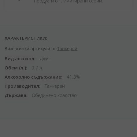
продукти от лимитирани серии.
ХАРАКТЕРИСТИКИ:
Виж всички артикули от
Танкерей
Вид алкохол
Джин
Обем (л.)
0.7 л.
Алкохолно съдържание
41.3%
Производител
Танкерей
Държава
Обединено кралство