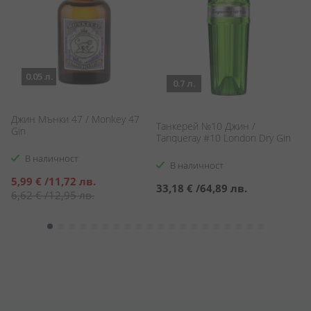
0.05 л.
0.7 л.
Джин Мънки 47 / Monkey 47
Танкерей №10 Джин /
Ел
Gin
Tanqueray #10 London Dry Gin
Lo
В наличност
В наличност
Специална
5,99 €
/
11,72 лв.
33,18 €
/
64,89 лв.
3
цена
6,62 €
/
12,95 лв.