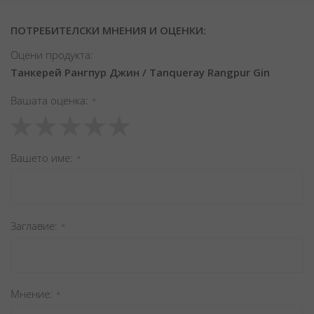
ПОТРЕБИТЕЛСКИ МНЕНИЯ И ОЦЕНКИ:
Оцени продукта:
Танкерей Рангпур Джин / Tanqueray Rangpur Gin
Вашата оценка
1
2
3
4
5
star
stars
stars
stars
stars
Вашето име
Заглавиe
Мнение