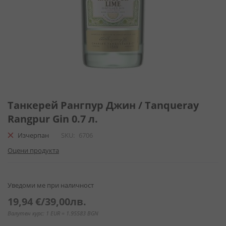
Преминете
към
Танкерей Рангпур Джин / Tanqueray
началото
Rangpur Gin 0.7 л.
на
галерия
Изчерпан
SKU
6706
със
Оцени продукта
снимки
Уведоми ме при наличност
19,94 €
/
39,00лв.
Валутен курс: 1 EUR = 1.95583 BGN