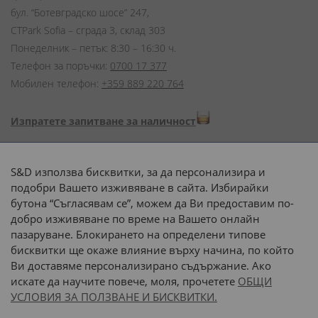
бул. “Ботевградско шосе” 247,
CTPark Sofia – сграда 3, склад 303
Понеделник – петък: 8:30 – 16:30 ч.
Телефон за поръчки:
0700 17 377
Мобилен телефон:
+359 889 220 764
Изпратете запитване за наличност
Начини на плащане:
S&D използва бисквитки, за да персонализира и
подобри Вашето изживяване в сайта. Избирайки
бутона “Съгласявам се”, можем да Ви предоставим по-
добро изживяване по време на Вашето онлайн
пазаруване. Блокирането на определени типове
Доставка до адрес с:
бисквитки ще окаже влияние върху начина, по който
Ви доставяме персонализирано съдържание. Ако
 или 
наш транспорт
искате да научите повече, моля, прочетете
ОБЩИ
УСЛОВИЯ ЗА ПОЛЗВАНЕ И БИСКВИТКИ.
Последвайте ни: