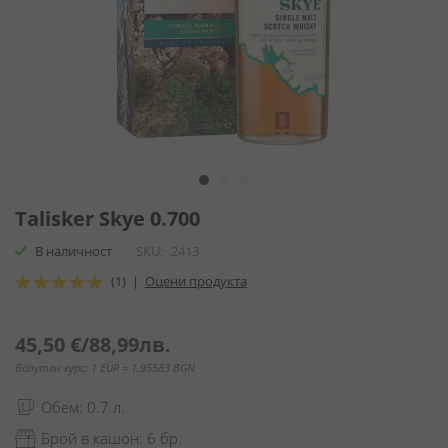
Преминете
към
Talisker Skye 0.700
началото
В наличност
SKU
2413
на
галерия
Оценка:
(1)
|
Оцени продукта
със
100
100
% of
снимки
45,50 €
/
88,99лв.
Валутен курс: 1 EUR = 1.95583 BGN
Обем: 0.7 л.
Брой в кашон: 6 бр.