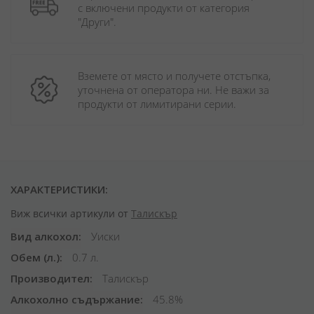
с включени продукти от категория 
"Други". 
Вземете от място и получете отстъпка, 
уточнена от оператора ни. Не важи за 
продукти от лимитирани серии.
ХАРАКТЕРИСТИКИ:
Виж всички артикули от
Талискър
Вид алкохол
Уиски
Обем (л.)
0.7 л.
Производител
Талискър
Алкохолно съдържание
45.8%