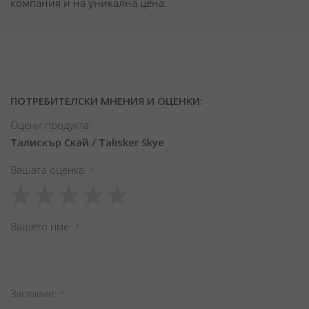
компания и на уникална цена.
ПОТРЕБИТЕЛСКИ МНЕНИЯ И ОЦЕНКИ:
Оцени продукта:
Талискър Скай / Talisker Skye
Вашата оценка
1
2
3
4
5
star
stars
stars
stars
stars
Вашето име
Заглавиe