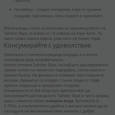
гърлото;
послевкус – сладко пиперлив, кора от сушени
плодове, горчивина, лека сладост и ореховост.
Меката вода, която се използва за производството на
Talisker Skye, се взема от 14 извора на Хоук Хилс. Тя,
както казва самата марка, ухае леко на пирен торф.
Консумирайте с удоволствие
Напитката е спечелила редица награди и е много
популярна сред потребителите.
Когато отпиете Talisker Skye, на небцето едновременно
свирят нотки на пикантни подправки, сочно манго и
пресни билки. На финала се появяват леки опушени
мотиви. Ароматът се отваря с тънка следа от торф,
пресни сладкиши и цитрусови плодове.
Специалисти от Sid-shop.com препоръчват да
консумирате шотландското Talisker Skye в чиста форма,
само с няколко капки
изворна вода
.
Бутилката от
0.700л. е изключително удобна и винаги можете да се
насладите на висококачествен алкохол с добра