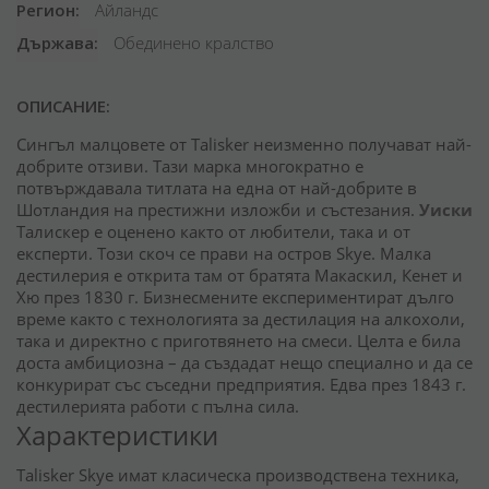
Регион
Айландс
Държава
Обединено кралство
ОПИСАНИЕ:
Сингъл малцовете от Talisker неизменно получават най-
добрите отзиви. Тази марка многократно е
потвърждавала титлата на една от най-добрите в
Шотландия на престижни изложби и състезания.
Уиски
Талискер е оценено както от любители, така и от
експерти. Този скоч се прави на остров Skye. Малка
дестилерия е открита там от братята Макаскил, Кенет и
Хю през 1830 г. Бизнесмените експериментират дълго
време както с технологията за дестилация на алкохоли,
така и директно с приготвянето на смеси. Целта е била
доста амбициозна – да създадат нещо специално и да се
конкурират със съседни предприятия. Едва през 1843 г.
дестилерията работи с пълна сила.
Характеристики
Talisker Skye имат класическа производствена техника,