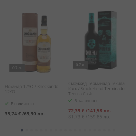
0.7 л.
0.7 л.
Смоукхед Терминадо Текила
Нокандо 12YO / Knockando
Т
Каск / Smokehead Terminado
12YO
Ta
Tequila Cask
В наличност
В наличност
Специална
72,39 €
/
141,58 лв.
35,74 €
/
69,90 лв.
2
цена
81,73 €
/
159,85 лв.