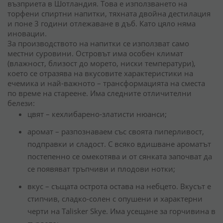
възприета в Шотландия. Това е използването на
торфени спиртни напитки, тяхната двойна дестилация
и поне 3 години отлежаване в дъб. Като цяло няма
иновации.
За производството на напитки се използват само
местни суровини. Островът има особен климат
(влажност, близост до морето, ниски температури),
което се отразява на вкусовите характеристики на
ечемика и най-важното – трансформацията на сместа
по време на стареене. Има следните отличителни
белези:
цвят – кехлибарено-златисти нюанси;
аромат – разпознаваем със своята пиперливост,
подправки и сладост. С всяко вдишване ароматът
постепенно се омекотява и от сянката започват да
се появяват тръпчиви и плодови нотки;
вкус – същата острота остава на небцето. Вкусът е
стипчив, сладко-солен с опушени и характерни
черти на Talisker Skye. Има усещане за горчивина в