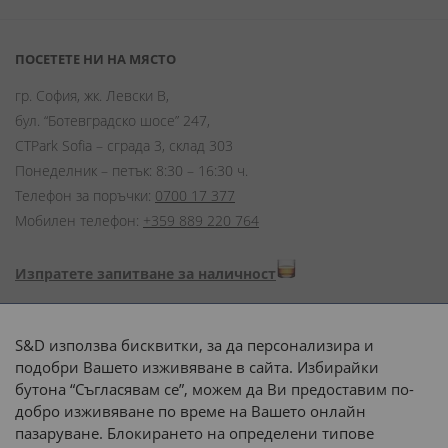
ПОСЕТЕТЕ НИ НА МЯСТО
гр. София, жк. Левски В,
бул. “Ботевградско шосе” 247,
CTPark Sofia – сграда 3, склад 303
Понеделник – петък: 8:30 – 16:30 ч.
Телефон за поръчки:
0700 17 377
Мобилен телефон:
+359 889 220 764
Изпратете запитване за наличност
Начини на плащане:
S&D използва бисквитки, за да персонализира и
подобри Вашето изживяване в сайта. Избирайки
бутона “Съгласявам се”, можем да Ви предоставим по-
добро изживяване по време на Вашето онлайн
пазаруване. Блокирането на определени типове
Доставка до адрес с: