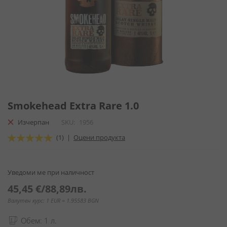
Преминете
към
Smokehead Extra Rare 1.0
началото
Изчерпан
SKU
1956
на
галерия
Оценка:
(1)
|
Оцени продукта
със
100
100
% of
снимки
Уведоми ме при наличност
45,45 €
/
88,89лв.
Валутен курс: 1 EUR = 1.95583 BGN
Обем: 1 л.