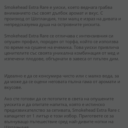
Smokehead Extra Rare е уиски, което веднага грабва
вниманието със своят дълбок аромат и вкус. С
произход от Шотландия, този малц е израз на дивата и
непредсказуема душа на островните уискита.
Smokehead Extra Rare се отличава с интензивния си
опушен профил, породен от торфа, който се използва
по време на сушене на ечемика. Това уиски привлича
ценителите със своята уникална комбинация от мед и
изпечени плодове, обгърнати в завеса от плътен дим.
Идеално е да се консумира чисто или с малко вода, за
да може да се оцени неговата пълна гама от аромати и
вкусове.
Ако сте готови да се потопите в света на опушените
уискита и да опитате напитка, която е истинско
предизвикателство за сетивата, Smokehead Extra Rare с
капацитет от 1 литър е този избор. Пригответе се за
вълнуващо пътешествие сред най-дивите нотки на
Шотландия.