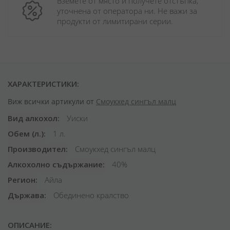
Вземете от място и получете отстъпка, 
уточнена от оператора ни. Не важи за 
продукти от лимитирани серии.
ХАРАКТЕРИСТИКИ:
Виж всички артикули от
Смоукхед сингъл малц
Вид алкохол
Уиски
Обем (л.)
1 л.
Производител
Смоукхед сингъл малц
Алкохолно съдържание
40%
Регион
Айла
Държава
Обединено кралство
ОПИСАНИЕ: