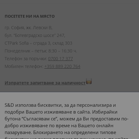
ПОСЕТЕТЕ НИ НА МЯСТО
гр. София, жк. Левски В,
бул. “Ботевградско шосе” 247,
CTPark Sofia – сграда 3, склад 303
Понеделник – петък: 8:30 – 16:30 ч.
Телефон за поръчки:
0700 17 377
Мобилен телефон:
+359 889 220 764
Изпратете запитване за наличност
Начини на плащане:
S&D използва бисквитки, за да персонализира и
подобри Вашето изживяване в сайта. Избирайки
бутона “Съгласявам се”, можем да Ви предоставим по-
добро изживяване по време на Вашето онлайн
пазаруване. Блокирането на определени типове
Доставка до адрес с: