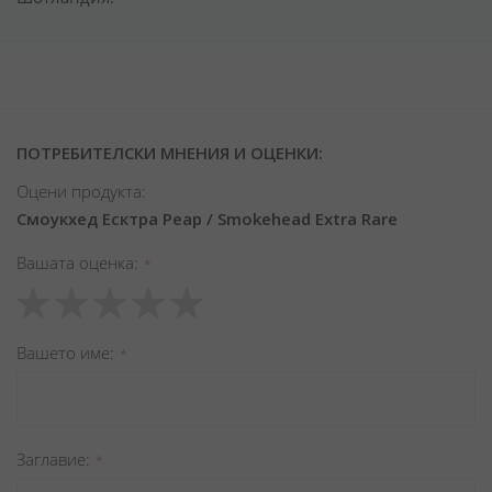
ПОТРЕБИТЕЛСКИ МНЕНИЯ И ОЦЕНКИ:
Оцени продукта:
Смоукхед Есктра Реар / Smokehead Extra Rare
Вашата оценка
1
2
3
4
5
star
stars
stars
stars
stars
Вашето име
Заглавиe