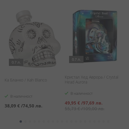
0.7 л.
0.7 л.
Кристал Хед Аврора / Crystal
Д
Ка Бланко / Kah Blanco
Head Aurora
Sc
В наличност
В наличност
Специална
С
49,95 €
/
97,69 лв.
2
38,09 €
/
74,50 лв.
цена
ц
55,73 €
/
109,00 лв.
3