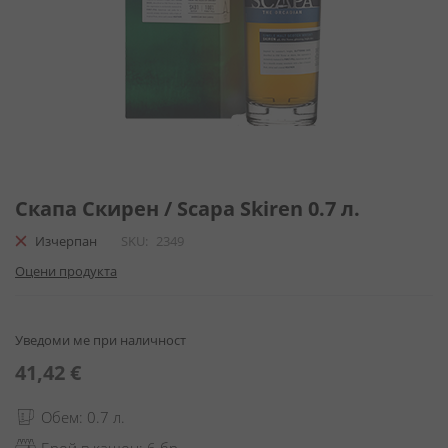
Преминете
към
Скапа Скирен / Scapa Skiren 0.7 л.
началото
Изчерпан
SKU
2349
на
галерия
Оцени продукта
със
снимки
Уведоми ме при наличност
41,42 €
Обем: 0.7 л.
Брой в кашон: 6 бр.