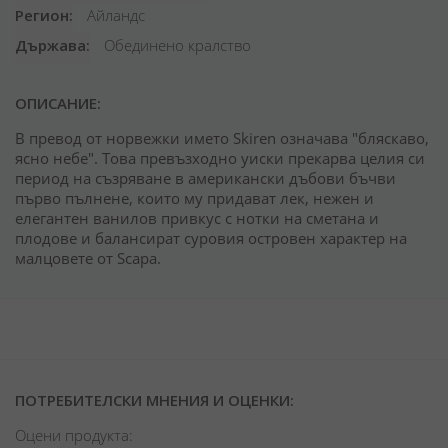
Регион
Айландс
Държава
Обединено кралство
ОПИСАНИЕ:
В превод от норвежки името Skiren означава "бляскаво,
ясно небе". Това превъзходно уиски прекарва целия си
период на съзряване в американски дъбови бъчви
първо пълнене, които му придават лек, нежен и
елегантен ванилов привкус с нотки на сметана и
плодове и балансират суровия островен характер на
малцовете от Scapa.
ПОТРЕБИТЕЛСКИ МНЕНИЯ И ОЦЕНКИ:
Оцени продукта: