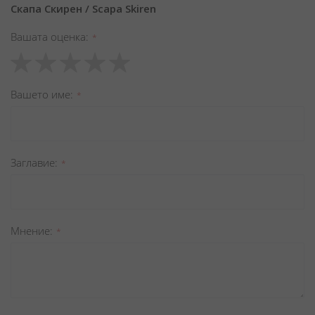
Скапа Скирен / Scapa Skiren
Вашата оценка
1
2
3
4
5
star
stars
stars
stars
stars
Вашето име
Заглавиe
Мнение