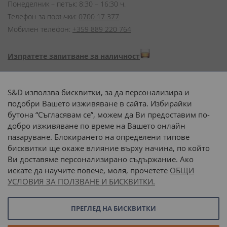
Понеделник – петък: 8:30 – 16:30 ч.
Телефон за поръчки:
0700 17 377
Мобилен телефон:
+359 889 220 764
Изпратете запитване за наличност
Начини на плащане:
S&D използва бисквитки, за да персонализира и
подобри Вашето изживяване в сайта. Избирайки
бутона “Съгласявам се”, можем да Ви предоставим по-
добро изживяване по време на Вашето онлайн
пазаруване. Блокирането на определени типове
Доставка до адрес с:
бисквитки ще окаже влияние върху начина, по който
Ви доставяме персонализирано съдържание. Ако
 или 
наш транспорт
искате да научите повече, моля, прочетете
ОБЩИ
УСЛОВИЯ ЗА ПОЛЗВАНЕ И БИСКВИТКИ.
Последвайте ни:
ПРЕГЛЕД НА БИСКВИТКИ