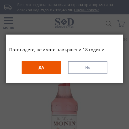
Прескачане
Безплатна доставка за цялата страна при поръчки на 
към
алкохол над 
79,99 € / 156,43 лв.
Научи повече
съдържанието
Търси...
Моята
меню
Начало
Други
Сиропи
Сироп Монин Роза / Monin Rose 
Потвърдете, че имате навършени 18 години.
Преминете
към
края
ДА
Не
на
галерията
на
изображенията