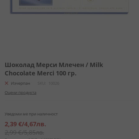
Преминете
към
Шоколад Мерси Млечен / Milk
началото
Chocolate Merci 100 гр.
на
галерия
Изчерпан
SKU
10026
със
Оцени продукта
снимки
Уведоми ме при наличност
Специална
2,39 €
/
4,67лв.
цена
2,99 €
/
5,85лв.