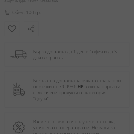
Валутен курс: 1 EUR = 1.95583 BGN
Обем: 100 гр.
Бърза доставка до 1 ден в София и до 3 
дни в страната.
Безплатна доставка за цялата страна при 
поръчки от 79.99+€ 
НЕ
 важи за поръчки 
с включени продукти от категория 
"Други". 
Вземете от място и получете отстъпка, 
уточнена от оператора ни. Не важи за 
продукти от лимитирани серии.