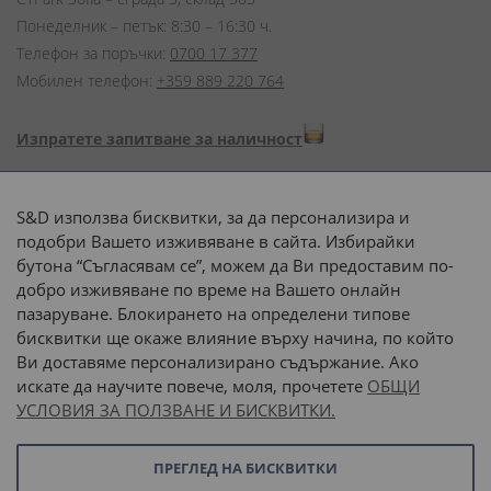
Понеделник – петък: 8:30 – 16:30 ч.
Телефон за поръчки:
0700 17 377
Мобилен телефон:
+359 889 220 764
Изпратете запитване за наличност
Начини на плащане:
S&D използва бисквитки, за да персонализира и
подобри Вашето изживяване в сайта. Избирайки
бутона “Съгласявам се”, можем да Ви предоставим по-
добро изживяване по време на Вашето онлайн
пазаруване. Блокирането на определени типове
Доставка до адрес с:
бисквитки ще окаже влияние върху начина, по който
Ви доставяме персонализирано съдържание. Ако
 или 
наш транспорт
искате да научите повече, моля, прочетете
ОБЩИ
УСЛОВИЯ ЗА ПОЛЗВАНЕ И БИСКВИТКИ.
Последвайте ни:
ПРЕГЛЕД НА БИСКВИТКИ