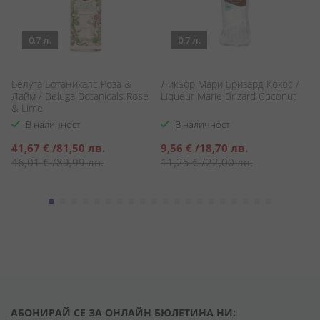
0.7 л.
0.7 л.
Белуга Ботаникалс Роза &
Ликьор Мари Бризард Кокос /
Х
Лайм / Beluga Botanicals Rose
Liqueur Marie Brizard Coconut
Д
& Lime
Ba
В наличност
В наличност
Специална
Специална
С
41,67 €
/
81,50 лв.
9,56 €
/
18,70 лв.
7
цена
цена
ц
46,01 €
/
89,99 лв.
11,25 €
/
22,00 лв.
9
АБОНИРАЙ СЕ ЗА ОНЛАЙН БЮЛЕТИНА НИ: