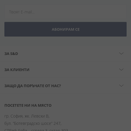
АБОНИРАМ СЕ
ЗА S&D
ЗА КЛИЕНТИ
ЗАЩО ДА ПОРЪЧАТЕ ОТ НАС?
ПОСЕТЕТЕ НИ НА МЯСТО
гр. София, жк. Левски В,
бул. “Ботевградско шосе” 247,
CTPark Sofia – сграда 3, склад 303