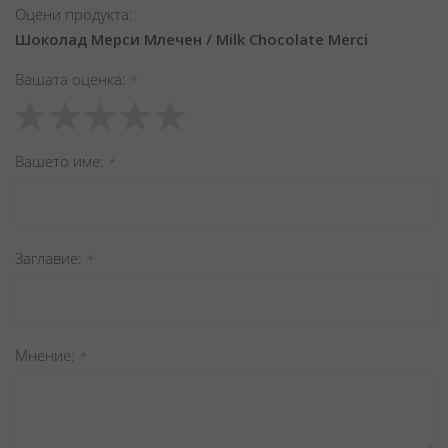
Оцени продукта:
Шоколад Мерси Млечен / Milk Chocolate Merci
Вашата оценка
1
2
3
4
5
star
stars
stars
stars
stars
Вашето име
Заглавиe
Мнение