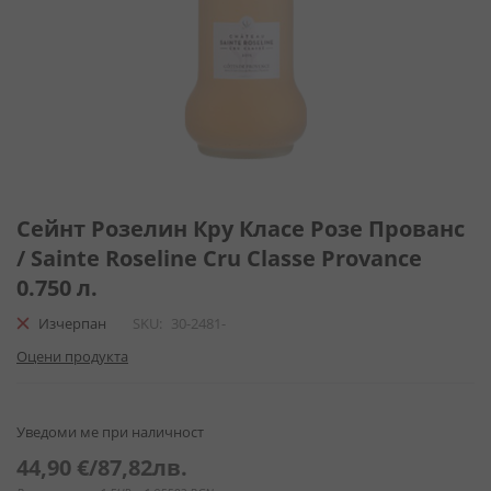
Преминете
към
Сейнт Розелин Кру Класе Розе Прованс
началото
/ Sainte Roseline Cru Classe Provance
на
0.750 л.
галерия
със
Изчерпан
SKU
30-2481-
снимки
Оцени продукта
Уведоми ме при наличност
44,90 €
/
87,82лв.