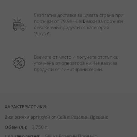
Безплатна доставка за цялата страна при 
поръчки от 79.99+€ 
НЕ
 важи за поръчки 
с включени продукти от категория 
"Други". 
Вземете от място и получете отстъпка, 
уточнена от оператора ни. Не важи за 
продукти от лимитирани серии.
ХАРАКТЕРИСТИКИ:
Виж всички артикули от
Сейнт Розелин Прованс
Обем (л.)
0.750 л.
Производител
Сейнт Розелин Прованс