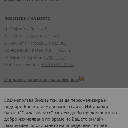
ПОСЕТЕТЕ НИ НА МЯСТО
гр. София, жк. Левски В,
бул. “Ботевградско шосе” 247,
CTPark Sofia – сграда 3, склад 303
Понеделник – петък: 8:30 – 16:30 ч.
Телефон за поръчки:
0700 17 377
Мобилен телефон:
+359 889 220 764
Изпратете запитване за наличност
Начини на плащане:
S&D използва бисквитки, за да персонализира и
подобри Вашето изживяване в сайта. Избирайки
бутона “Съгласявам се”, можем да Ви предоставим по-
добро изживяване по време на Вашето онлайн
пазаруване. Блокирането на определени типове