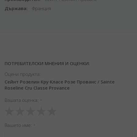
Държава
Франция
ПОТРЕБИТЕЛСКИ МНЕНИЯ И ОЦЕНКИ:
Оцени продукта:
Сейнт Розелин Кру Класе Розе Прованс / Sainte
Roseline Cru Classe Provance
Вашата оценка
1
2
3
4
5
star
stars
stars
stars
stars
Вашето име