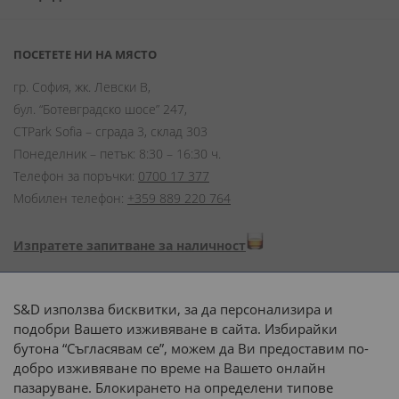
ПОСЕТЕТЕ НИ НА МЯСТО
гр. София, жк. Левски В,
бул. “Ботевградско шосе” 247,
CTPark Sofia – сграда 3, склад 303
Понеделник – петък: 8:30 – 16:30 ч.
Телефон за поръчки:
0700 17 377
Мобилен телефон:
+359 889 220 764
Изпратете запитване за наличност
Начини на плащане:
S&D използва бисквитки, за да персонализира и
подобри Вашето изживяване в сайта. Избирайки
бутона “Съгласявам се”, можем да Ви предоставим по-
добро изживяване по време на Вашето онлайн
пазаруване. Блокирането на определени типове