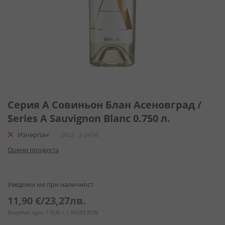
Преминете
към
Серия А Совиньон Блан Асеновград /
началото
Series A Sauvignon Blanc 0.750 л.
на
галерия
Изчерпан
SKU
3-2474
със
Оцени продукта
снимки
Уведоми ме при наличност
11,90 €
/
23,27лв.
Валутен курс: 1 EUR = 1.95583 BGN