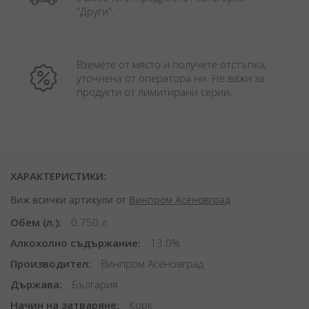
"Други". 
Вземете от място и получете отстъпка, 
уточнена от оператора ни. Не важи за 
продукти от лимитирани серии.
ХАРАКТЕРИСТИКИ:
Виж всички артикули от
Винпром Асеновград
Обем (л.)
0.750 л.
Алкохолно съдържание
13.0%
Производител
Винпром Асеновград
Държава
България
Начин на затваряне
Корк