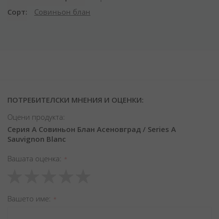
Сорт
Совиньон блан
ПОТРЕБИТЕЛСКИ МНЕНИЯ И ОЦЕНКИ:
Оцени продукта:
Серия А Совиньон Блан Асеновград / Series A
Sauvignon Blanc
Вашата оценка
1
2
3
4
5
star
stars
stars
stars
stars
Вашето име