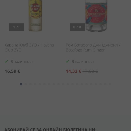
1 л.
0.7 л.
/
Хавана Клуб 3YO / Havana
Ром Ботафого Джинджифил /
Р
e
Club 3YO
Botafogo Rum Ginger
В
Ch
В наличност
В наличност
Специална
С
16,59 €
14,32 €
17,90 €
1
цена
ц
АБОНИРАЙ СЕ ЗА ОНЛАЙН БЮЛЕТИНА НИ: