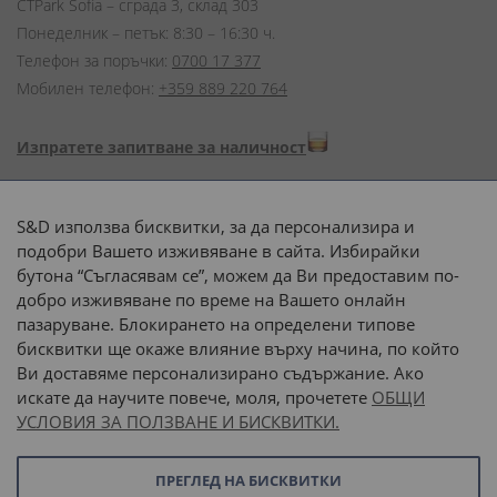
CTPark Sofia – сграда 3, склад 303
Понеделник – петък: 8:30 – 16:30 ч.
Телефон за поръчки:
0700 17 377
Мобилен телефон:
+359 889 220 764
Изпратете запитване за наличност
Начини на плащане:
S&D използва бисквитки, за да персонализира и
подобри Вашето изживяване в сайта. Избирайки
бутона “Съгласявам се”, можем да Ви предоставим по-
добро изживяване по време на Вашето онлайн
пазаруване. Блокирането на определени типове
Доставка до адрес с:
бисквитки ще окаже влияние върху начина, по който
Ви доставяме персонализирано съдържание. Ако
 или 
наш транспорт
искате да научите повече, моля, прочетете
ОБЩИ
УСЛОВИЯ ЗА ПОЛЗВАНЕ И БИСКВИТКИ.
Последвайте ни:
ПРЕГЛЕД НА БИСКВИТКИ