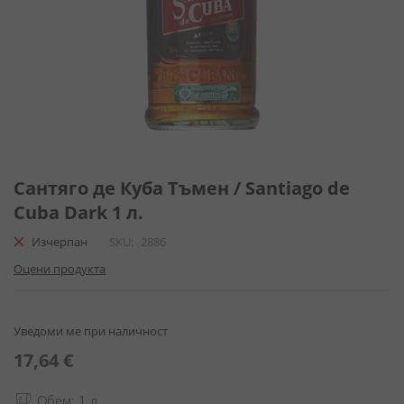
Преминете
към
Сантяго де Куба Тъмен / Santiago de
началото
Cuba Dark 1 л.
на
галерия
Изчерпан
SKU
2886
със
Оцени продукта
снимки
Уведоми ме при наличност
17,64 €
Обем: 1 л.