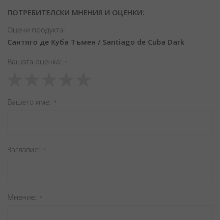
ПОТРЕБИТЕЛСКИ МНЕНИЯ И ОЦЕНКИ:
Оцени продукта:
Сантяго де Куба Тъмен / Santiago de Cuba Dark
Вашата оценка
1
2
3
4
5
star
stars
stars
stars
stars
Вашето име
Заглавиe
Мнение