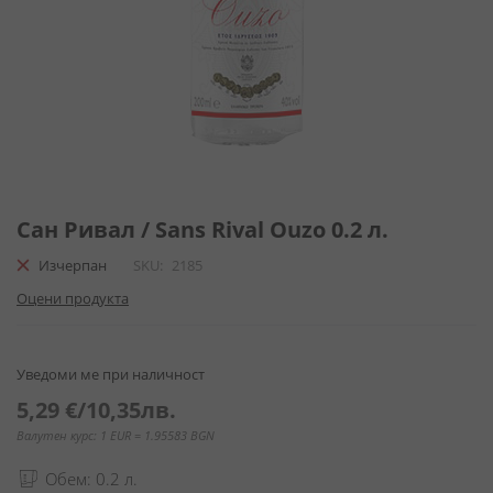
Преминете
към
Сан Ривал / Sans Rival Ouzo 0.2 л.
началото
Изчерпан
SKU
2185
на
галерия
Оцени продукта
със
снимки
Уведоми ме при наличност
5,29 €
/
10,35лв.
Валутен курс: 1 EUR = 1.95583 BGN
Обем: 0.2 л.