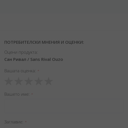
ПОТРЕБИТЕЛСКИ МНЕНИЯ И ОЦЕНКИ:
Оцени продукта:
Сан Ривал / Sans Rival Ouzo
Вашата оценка
1
2
3
4
5
star
stars
stars
stars
stars
Вашето име
Заглавиe