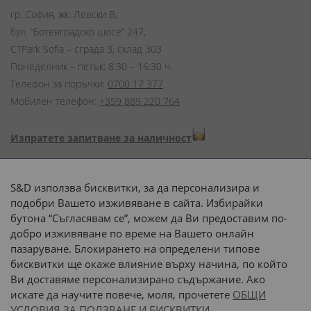
гр. София, жк. Левски В,
бул. “Ботевградско шосе” 247,
CTPark Sofia – сграда 3, склад 303
Понеделник – петък: 8:30 – 16:30 ч.
Телефон за поръчки:
0700 17 377
Мобилен телефон:
+359 889 220 764
Изпратете запитване за наличност
Начини на плащане:
S&D използва бисквитки, за да персонализира и
подобри Вашето изживяване в сайта. Избирайки
бутона “Съгласявам се”, можем да Ви предоставим по-
добро изживяване по време на Вашето онлайн
пазаруване. Блокирането на определени типове
Доставка до адрес с:
бисквитки ще окаже влияние върху начина, по който
Ви доставяме персонализирано съдържание. Ако
 или 
наш транспорт
искате да научите повече, моля, прочетете
ОБЩИ
УСЛОВИЯ ЗА ПОЛЗВАНЕ И БИСКВИТКИ.