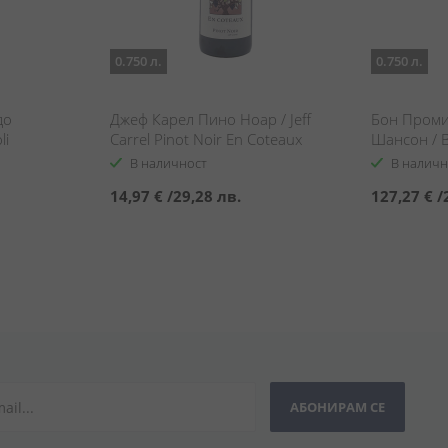
0.750 л.
0.750 л.
до
Джеф Карел Пино Ноар / Jeff
Бон Проми
li
Carrel Pinot Noir En Coteaux
Шансон / B
Mouches C
В наличност
В наличн
14,97 €
/
29,28 лв.
127,27 €
/
АБОНИРАМ СЕ