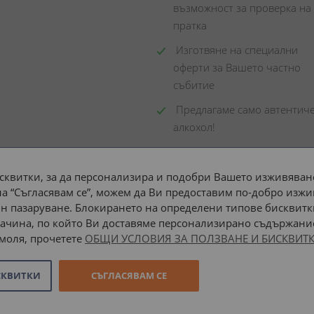
възможност за проверка на 
пратка
 Изготвяне на специални 
оферти за Вашето частно 
събитие
 Предлагаме само автентиче
алкохол!
сквитки, за да персонализира и подобри Вашето изживяване
а “Съгласявам се”, можем да Ви предоставим по-добро изжи
Доставка до адрес с:
н пазаруване. Блокирането на определени типове бисквитк
ачина, по който Ви доставяме персонализирано съдържание
 моля, прочетете
ОБЩИ УСЛОВИЯ ЗА ПОЛЗВАНЕ И БИСКВИТК
СКВИТКИ
СЪГЛАСЯВАМ СЕ
Онлайн магазин от
Stenik