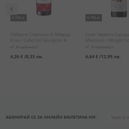
0.750 л.
0.750 л.
Каберне Совиньон & Мавруд
Соли Червено Едоар
Етно / Cabernet Sauvignon &
Миролио / Miroglio So
Mavrud Ethno
В наличност
В наличност
4,26 €
/
8,33 лв.
6,64 €
/
12,99 лв.
АБОНИРАЙ СЕ ЗА ОНЛАЙН БЮЛЕТИНА НИ: