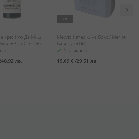
3 л.
е Крю Кло Де Муш
Мерло Катаржина Бокс / Merlot
eaune Cru Clos Des
Katarzyna BiB
hanson
ост
В наличност
248,92 лв.
15,09 €
/
29,51 лв.