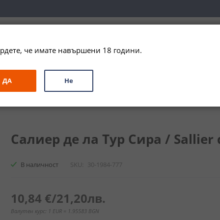
вка за цялата страна при поръчки на алкохол над 
79,99 € / 156
рдете, че имате навършени 18 години.
ЗА ПОДАРЪК
ПРОМО
СПЕЦИАЛНИ ПРЕДЛОЖЕНИЯ
МАРКИ
ДА
Не
а Тур Сира / Sallier de La Tour Syrah
Салиер де ла Тур Сира / Sallier 
В наличност
SKU
30-1984-777
10,84 €
/
21,20лв.
Валутен курс: 1 EUR = 1.95583 BGN