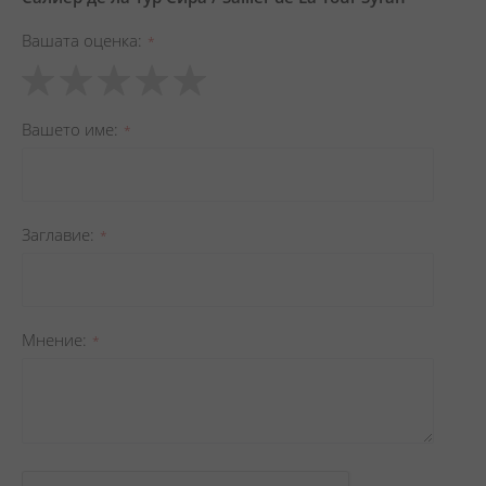
Вашата оценка
1
2
3
4
5
star
stars
stars
stars
stars
Вашето име
Заглавиe
Мнение