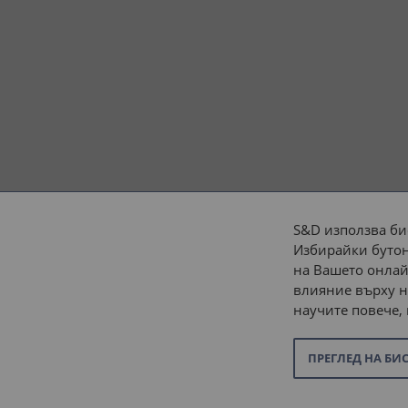
S&D използва би
Избирайки бутон
Начини на плащане:
на Вашето онлай
влияние върху н
научите повече,
ПРЕГЛЕД НА БИ
© 2026 “С и Д Комерсиал” ООД. Всички права запазени.