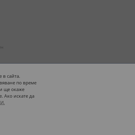
н 
 в сайта.
вяване по време
 или 
наш транспорт
и ще окаже
. Ако искате да
Последвайте ни:
И.