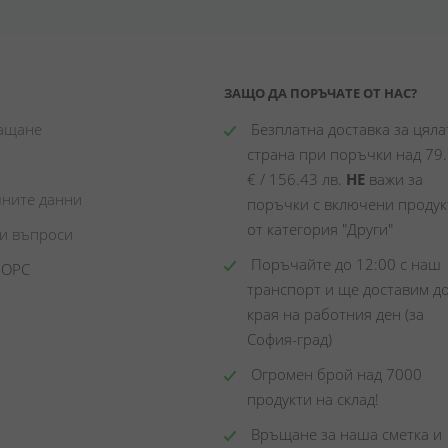
ЗАЩО ДА ПОРЪЧАТЕ ОТ НАС?
лащане
 Безплатна доставка за цялат
страна при поръчки над 79.
€ / 156.43 лв. 
НЕ
 важи за 
чните данни
поръчки с включени продукт
от категория "Други"
ни въпроси
 Поръчайте до 12:00 с наш 
 ОРС
транспорт и ще доставим до
края на работния ден (за 
София-град)
 Огромен брой над 7000 
продукти на склад! 
 Връщане за наша сметка и 