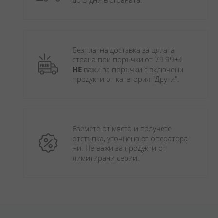
до 3 дни в страната.
Безплатна доставка за цялата 
страна при поръчки от 79.99+€ 
НЕ
 важи за поръчки с включени 
продукти от категория "Други". 
Вземете от място и получете 
отстъпка, уточнена от оператора 
ни. Не важи за продукти от 
лимитирани серии.