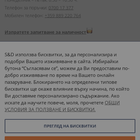
Телефон за поръчки:
0700 17 377
Мобилен телефон:
+359 889 220 764
Изпратете запитване за наличност
Начини на плащане:
S&D използва бисквитки, за да персонализира и
подобри Вашето изживяване в сайта. Избирайки
бутона “Съгласявам се”, можем да Ви предоставим по-
добро изживяване по време на Вашето онлайн
пазаруване. Блокирането на определени типове
Доставка до адрес с:
бисквитки ще окаже влияние върху начина, по който
Ви доставяме персонализирано съдържание. Ако
 или 
наш транспорт
искате да научите повече, моля, прочетете
ОБЩИ
УСЛОВИЯ ЗА ПОЛЗВАНЕ И БИСКВИТКИ.
Последвайте ни:
ПРЕГЛЕД НА БИСКВИТКИ