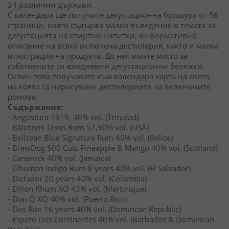
24 различни държави.
С календара ще получите дегустационна брошура от 56
страници, която съдържа малко въведение в темата за
дегустацията на спиртни напитки, информативно
описание на всяка включена дестилерия, както и малка
илюстрация на продукта. До нея имате място за
собствените си ежедневни дегустационни бележки.
Освен това получавате към календара карта на света,
на която са нарисувани дестилериите на включените
ромове.
Съдържание:
- Angostura 1919, 40% vol. (Trinidad)
- Balcones Texas Rum 57,90% vol. (USA)
- Belizean Blue Signature Rum 40% vol. (Belize)
- BrewDog 500 Cuts Pineapple & Mango 40% vol. (Scotland)
- Canerock 40% vol. (Jamaica)
- Cihuatan Indigo Rum 8 years 40% vol. (El Salvador)
- Dictador 20 years 40% vol. (Colombia)
- Dillon Rhum XO 43% vol. (Martinique)
- Don Q XO 40% vol. (Puerto Rico)
- Dos Ron 16 years 40% vol. (Domincan Republic)
- Espero Dos Continentes 40% vol. (Barbados & Dominican