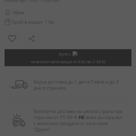
Валутен курс: 1 EUR = 1.95583 BGN
Обем:
Брой в кашон: 1 бр.
Купи с
на вноски започващи от 3.62 лв. (1.85 €)
Бърза доставка до 1 ден в София и до 3 
дни в страната.
Безплатна доставка за цялата страна при 
поръчки от 79.99+€ 
НЕ
 важи за поръчки 
с включени продукти от категория 
"Други". 