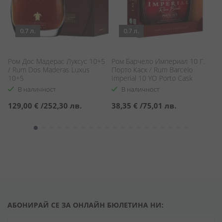
0.7 л.
0.7 л.
л
Ром Дос Мадерас Луксус 10+5
Ром Барчело Империал 10 Г.
Ро
/ Rum Dos Maderas Luxus
Порто Каск / Rum Barcelo
C
10+5
Imperial 10 YO Porto Cask
В наличност
В наличност
129,00 €
/
252,30 лв.
38,35 €
/
75,01 лв.
5
АБОНИРАЙ СЕ ЗА ОНЛАЙН БЮЛЕТИНА НИ: