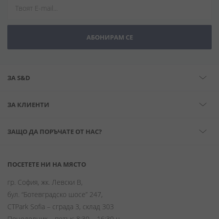
АБОНИРАМ СЕ
ЗА S&D
ЗА КЛИЕНТИ
ЗАЩО ДА ПОРЪЧАТЕ ОТ НАС?
ПОСЕТЕТЕ НИ НА МЯСТО
гр. София, жк. Левски В,
бул. “Ботевградско шосе” 247,
CTPark Sofia – сграда 3, склад 303
Понеделник – петък: 8:30 – 16:30 ч.