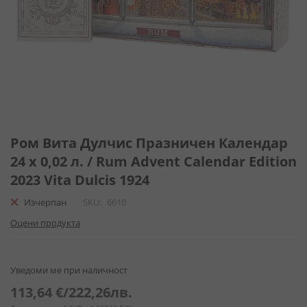
Преминете
към
Ром Вита Дулчис Празничен Календар
началото
24 х 0,02 л. / Rum Advent Calendar Edition
на
2023 Vita Dulcis 1924
галерия
със
Изчерпан
SKU
6610
снимки
Оцени продукта
Уведоми ме при наличност
113,64 €
/
222,26лв.