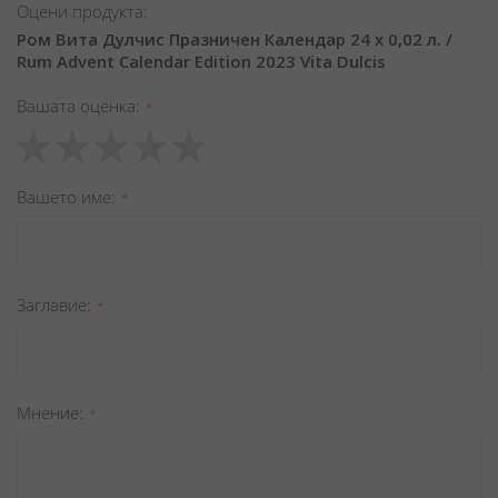
Оцени продукта:
Ром Вита Дулчис Празничен Календар 24 х 0,02 л. /
Rum Advent Calendar Edition 2023 Vita Dulcis
Вашата оценка
1
2
3
4
5
star
stars
stars
stars
stars
Вашето име
Заглавиe
Мнение