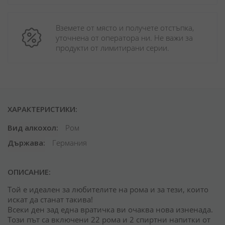
Вземете от място и получете отстъпка, 
уточнена от оператора ни. Не важи за 
продукти от лимитирани серии.
ХАРАКТЕРИСТИКИ:
Вид алкохол
Ром
Държава
Германия
ОПИСАНИЕ:
Той е идеален за любителите на рома и за тези, които
искат да станат такива!
Всеки ден зад една вратичка ви очаква нова изненада.
Този път са включени 22 рома и 2 спиртни напитки от