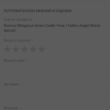
ПОТРЕБИТЕЛСКИ МНЕНИЯ И ОЦЕНКИ:
Оцени продукта:
Фолън Ейнджъл Блек Спайс Ром / Fallen Angel Black
Spiced
Вашата оценка
1
2
3
4
5
star
stars
stars
stars
stars
Вашето име
Заглавиe
Мнение