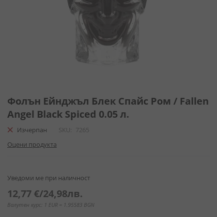
Преминете
към
Фолън Ейнджъл Блек Спайс Ром / Fallen
началото
Angel Black Spiced 0.05 л.
на
галерия
Изчерпан
SKU
7265
със
Оцени продукта
снимки
Уведоми ме при наличност
12,77 €
/
24,98лв.
Валутен курс: 1 EUR = 1.95583 BGN