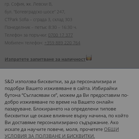
гр. София, жк. Левски В,
бул. “Ботевградско шосе” 247,
CTPark Sofia – сграда 3, склад 303
Понеделник – петък: 8:30 – 16:30 ч.
Телефон за поръчки:
0700 17 377
Мобилен телефон:
+359 889 220 764
Изпратете запитване за наличност
Начини на плащане:
S&D използва бисквитки, за да персонализира и
подобри Вашето изживяване в сайта. Избирайки
бутона “Съгласявам се”, можем да Ви предоставим по-
добро изживяване по време на Вашето онлайн
пазаруване. Блокирането на определени типове
Доставка до адрес с:
бисквитки ще окаже влияние върху начина, по който
Ви доставяме персонализирано съдържание. Ако
 или 
наш транспорт
искате да научите повече, моля, прочетете
ОБЩИ
УСЛОВИЯ ЗА ПОЛЗВАНЕ И БИСКВИТКИ.