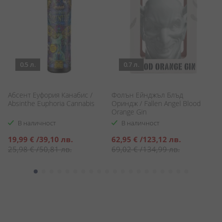
0.5 л.
0.7 л.
Абсент Еуфория Канабис /
Фолън Ейнджъл Блъд
Х
Absinthe Euphoria Cannabis
Ориндж / Fallen Angel Blood
Ле
Orange Gin
D
В наличност
В наличност
Специална
Специална
С
19,99 €
/
39,10 лв.
62,95 €
/
123,12 лв.
4
цена
цена
ц
25,98 €
/
50,81 лв.
69,02 €
/
134,99 лв.
5