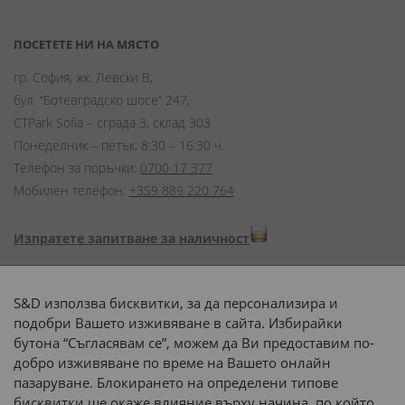
ПОСЕТЕТЕ НИ НА МЯСТО
гр. София, жк. Левски В,
бул. “Ботевградско шосе” 247,
CTPark Sofia – сграда 3, склад 303
Понеделник – петък: 8:30 – 16:30 ч.
Телефон за поръчки:
0700 17 377
Мобилен телефон:
+359 889 220 764
Изпратете запитване за наличност
Начини на плащане:
S&D използва бисквитки, за да персонализира и
подобри Вашето изживяване в сайта. Избирайки
бутона “Съгласявам се”, можем да Ви предоставим по-
добро изживяване по време на Вашето онлайн
пазаруване. Блокирането на определени типове
Доставка до адрес с:
бисквитки ще окаже влияние върху начина, по който