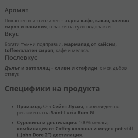
Аромат
Пикантен и интензивен –
зърна кафе, какао, кленов
сироп и ванилия
, нюанси на сухи подправки.
Вкус
Богати тъмни подправки,
мармалад от кайсии
,
toffee/златен сироп
, кафе и меласа.
Послевкус
Дълъг и затоплящ
–
сливи и стафиди
, с мек дъбов
отзвук.
Специфики на продукта
Произход:
О-в
Сейнт Лусия
; произведен по
регламента на
Saint Lucia Rum GI
.
Суровина и дестилация:
100% меласа;
комбинация от Coffey колонна и меден pot still
(„John Dore 2“) дестилация
.