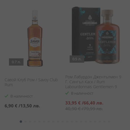
0.5 л.
0.7 л.
Ром Лабурдон Джентълмен 9
Савой Клуб Ром / Savoy Club
Р
Г. Сингъл Каск / Rum
Rum
R
Labourdonnais Gentlemen 9
YO Single Cask
В наличност
В наличност
Специална
33,95 €
/
66,40 лв.
6,90 €
/
13,50 лв.
1
цена
40,90 €
/
79,99 лв.