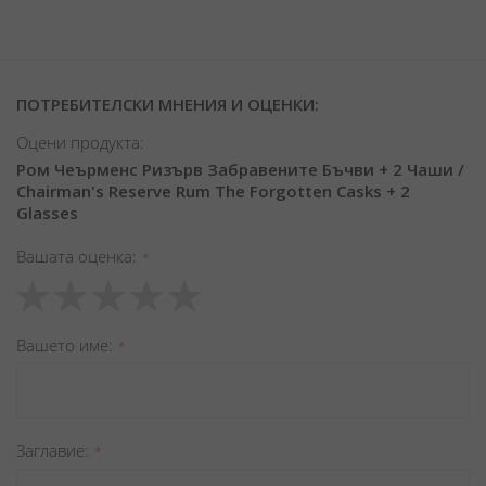
ПОТРЕБИТЕЛСКИ МНЕНИЯ И ОЦЕНКИ:
Оцени продукта:
Ром Чеърменс Ризърв Забравените Бъчви + 2 Чаши /
Chairman's Reserve Rum The Forgotten Casks + 2
Glasses
Вашата оценка
1
2
3
4
5
star
stars
stars
stars
stars
Вашето име
Заглавиe