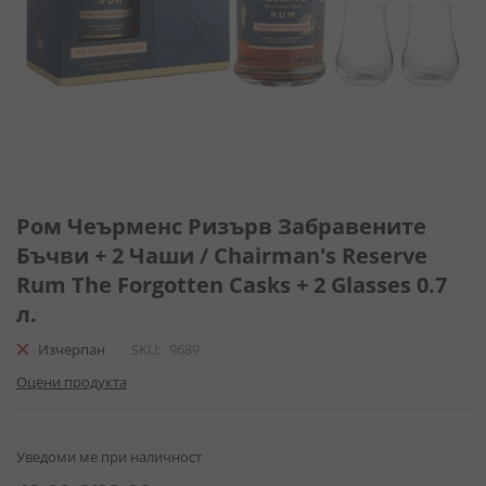
Преминете
към
Ром Чеърменс Ризърв Забравените
началото
Бъчви + 2 Чаши / Chairman's Reserve
на
Rum The Forgotten Casks + 2 Glasses 0.7
галерия
със
л.
снимки
Изчерпан
SKU
9689
Оцени продукта
Уведоми ме при наличност