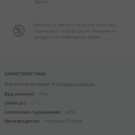
"Други". 
Вземете от място и получете отстъпка, 
уточнена от оператора ни. Не важи за 
продукти от лимитирани серии.
ХАРАКТЕРИСТИКИ:
Виж всички артикули от
Чеърменс Ризърв
Вид алкохол
Ром
Обем (л.)
0.7 л.
Алкохолно съдържание
40%
Производител
Чеърменс Ризърв