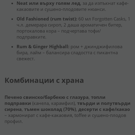
Neat или върху голям лед
, за да изпъкнат кафе-
какаовите и сушено-плодовите нюанси.
Old Fashioned (rum twist):
60 мл Forgotten Casks, 1
ч.л. демерара сироп, 2 даша ароматичен битер,
портокалова кора – подчертава тофи/
подправките.
Rum & Ginger Highball:
ром + джинджифилова
бира, лайм – балансира сладостта с пикантна
свежест.
Комбинации с храна
Печено свинско/барбекю с глазура
,
топли
подправки
(канела, карамфил),
твърди и полутвърди
сирена
,
тъмен шоколад (70%)
,
десерти с кафе/какао
– хармонират с кафе-какаовия, toffee и сушено-плодов
профил.