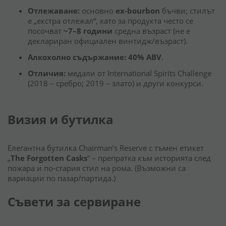
Отлежаване:
основно
ex-bourbon
бъчви; стилът
е „екстра отлежал“, като за продукта често се
посочват
~7–8 години
средна възраст (не е
деклариран официален винтидж/възраст).
Алкохолно съдържание:
40% ABV
.
Отличия:
медали от International Spirits Challenge
(2018 – сребро; 2019 – злато) и други конкурси.
Визия и бутилка
Елегантна бутилка Chairman’s Reserve с тъмен етикет
„
The Forgotten Casks
“ – препратка към историята след
пожара и по-стария стил на рома. (Възможни са
вариации по пазар/партида.)
Съвети за сервиране