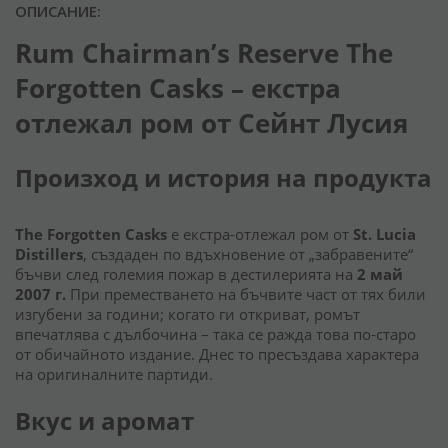
ОПИСАНИЕ:
Rum Chairman’s Reserve The
Forgotten Casks – екстра
отлежал ром от Сейнт Лусия
Произход и история на продукта
The Forgotten Casks
е екстра-отлежал ром от
St. Lucia
Distillers
, създаден по вдъхновение от „забравените“
бъчви след големия пожар в дестилерията на
2 май
2007 г.
При преместването на бъчвите част от тях били
изгубени за години; когато ги откриват, ромът
впечатлява с дълбочина – така се ражда това по-старо
от обичайното издание. Днес то пресъздава характера
на оригиналните партиди.
Вкус и аромат